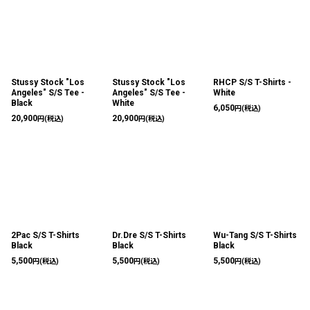
Stussy Stock "Los
Stussy Stock "Los
RHCP S/S T-Shirts -
Angeles" S/S Tee -
Angeles" S/S Tee -
White
Black
White
6,050
円
(税込)
20,900
20,900
円
(税込)
円
(税込)
2Pac S/S T-Shirts
Dr.Dre S/S T-Shirts
Wu-Tang S/S T-Shirts
Black
Black
Black
5,500
5,500
5,500
円
(税込)
円
(税込)
円
(税込)