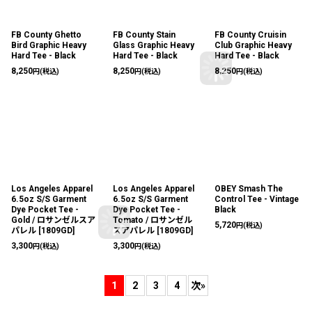
FB County Ghetto
FB County Stain
FB County Cruisin
Bird Graphic Heavy
Glass Graphic Heavy
Club Graphic Heavy
Hard Tee - Black
Hard Tee - Black
Hard Tee - Black
8,250
8,250
8,250
円
(税込)
円
(税込)
円
(税込)
Los Angeles Apparel
Los Angeles Apparel
OBEY Smash The
6.5oz S/S Garment
6.5oz S/S Garment
Control Tee - Vintage
Dye Pocket Tee -
Dye Pocket Tee -
Black
Gold / ロサンゼルスア
Tomato / ロサンゼル
5,720
円
(税込)
パレル
[
1809GD
]
スアパレル
[
1809GD
]
3,300
3,300
円
(税込)
円
(税込)
1
2
3
4
次
»