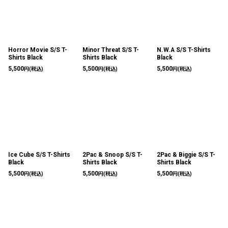
Horror Movie S/S T-
Minor Threat S/S T-
N.W.A S/S T-Shirts
Shirts Black
Shirts Black
Black
5,500
5,500
5,500
円
(税込)
円
(税込)
円
(税込)
Ice Cube S/S T-Shirts
2Pac & Snoop S/S T-
2Pac & Biggie S/S T-
Black
Shirts Black
Shirts Black
5,500
5,500
5,500
円
(税込)
円
(税込)
円
(税込)