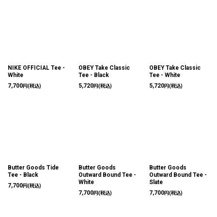
NIKE OFFICIAL Tee -
OBEY Take Classic
OBEY Take Classic
White
Tee - Black
Tee - White
7,700
5,720
5,720
円
(税込)
円
(税込)
円
(税込)
Butter Goods Tide
Butter Goods
Butter Goods
Tee - Black
Outward Bound Tee -
Outward Bound Tee -
White
Slate
7,700
円
(税込)
7,700
7,700
円
(税込)
円
(税込)