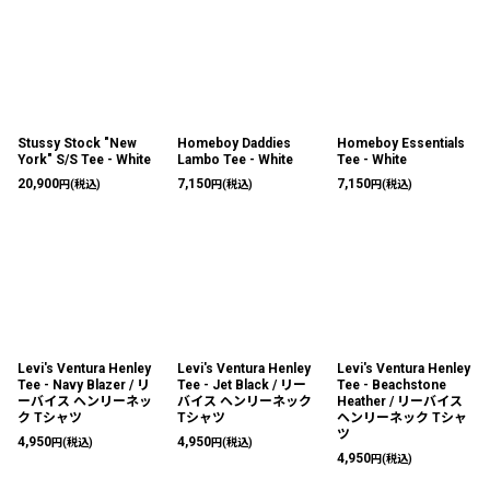
Stussy Stock "New
Homeboy Daddies
Homeboy Essentials
York" S/S Tee - White
Lambo Tee - White
Tee - White
20,900
7,150
7,150
円
(税込)
円
(税込)
円
(税込)
Levi's Ventura Henley
Levi's Ventura Henley
Levi's Ventura Henley
Tee - Navy Blazer / リ
Tee - Jet Black / リー
Tee - Beachstone
ーバイス ヘンリーネッ
バイス ヘンリーネック
Heather / リーバイス
ク Tシャツ
Tシャツ
ヘンリーネック Tシャ
ツ
4,950
4,950
円
(税込)
円
(税込)
4,950
円
(税込)