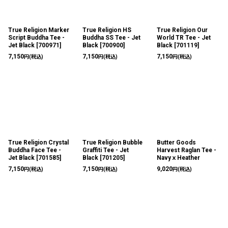
絞り込む
True Religion Marker
True Religion HS
True Religion Our
Script Buddha Tee -
Buddha SS Tee - Jet
World TR Tee - Jet
Jet Black
[
700971
]
Black
[
700900
]
Black
[
701119
]
7,150
7,150
7,150
円
(税込)
円
(税込)
円
(税込)
True Religion Crystal
True Religion Bubble
Butter Goods
Buddha Face Tee -
Graffiti Tee - Jet
Harvest Raglan Tee -
Jet Black
[
701585
]
Black
[
701205
]
NavyｘHeather
7,150
7,150
9,020
円
(税込)
円
(税込)
円
(税込)