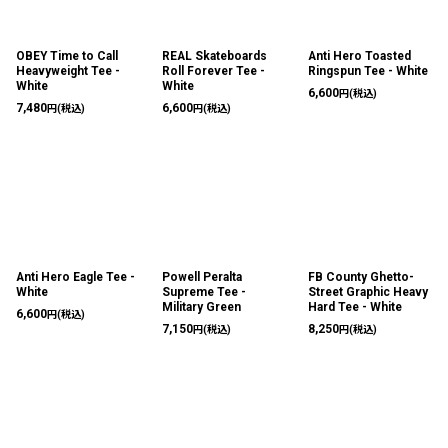
OBEY Time to Call
REAL Skateboards
Anti Hero Toasted
Heavyweight Tee -
Roll Forever Tee -
Ringspun Tee - White
White
White
6,600
円
(税込)
7,480
6,600
円
(税込)
円
(税込)
Anti Hero Eagle Tee -
Powell Peralta
FB County Ghetto-
White
Supreme Tee -
Street Graphic Heavy
Military Green
Hard Tee - White
6,600
円
(税込)
7,150
8,250
円
(税込)
円
(税込)