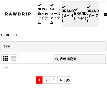
NEW /
SALE /
BRAND
BRAND
BRAND
新入荷
セール
( A〜H
( Q〜Z
アイテ
アイテ
( I〜P )
)
)
ム
ム
HOME
>
TEE
TEE
表示順変更
閉じる
183
件
サブカテゴリ
:
1
2
3
4
次
»
表示数
:
並び順
: