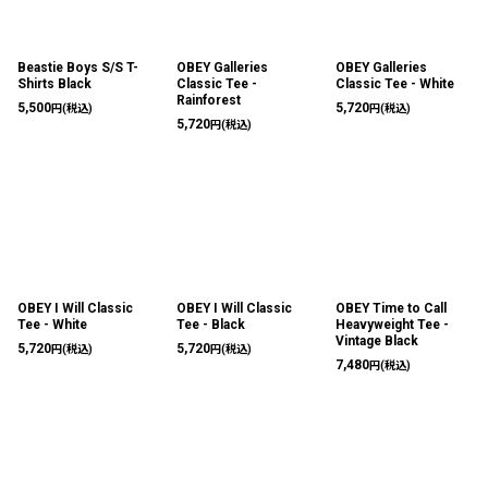
Beastie Boys S/S T-
OBEY Galleries
OBEY Galleries
Shirts Black
Classic Tee -
Classic Tee - White
Rainforest
5,500
5,720
円
(税込)
円
(税込)
5,720
円
(税込)
OBEY I Will Classic
OBEY I Will Classic
OBEY Time to Call
Tee - White
Tee - Black
Heavyweight Tee -
Vintage Black
5,720
5,720
円
(税込)
円
(税込)
7,480
円
(税込)