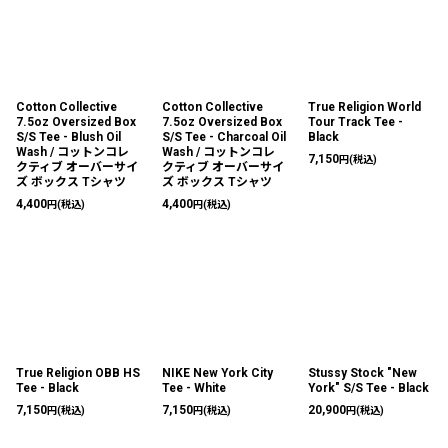
Cotton Collective
Cotton Collective
True Religion World
7.5oz Oversized Box
7.5oz Oversized Box
Tour Track Tee -
S/S Tee - Blush Oil
S/S Tee - Charcoal Oil
Black
Wash / コットンコレ
Wash / コットンコレ
7,150
円
(税込)
クティブ オーバーサイ
クティブ オーバーサイ
ズ ボックス Tシャツ
ズ ボックス Tシャツ
4,400
4,400
円
(税込)
円
(税込)
True Religion OBB HS
NIKE New York City
Stussy Stock "New
Tee - Black
Tee - White
York" S/S Tee - Black
7,150
7,150
20,900
円
(税込)
円
(税込)
円
(税込)