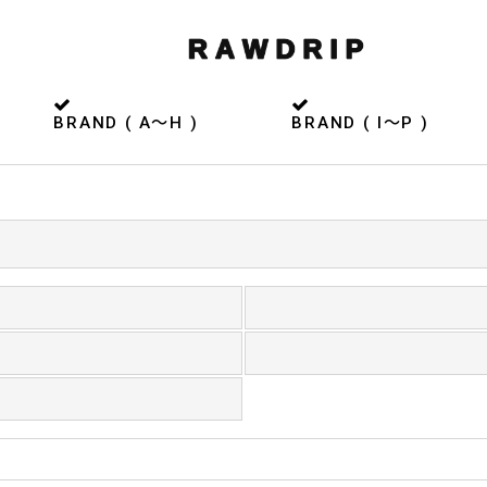
BRAND ( A〜H )
BRAND ( I〜P )