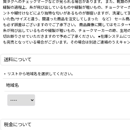
質タグへのチェックマークなどが見られる場合があります。 また、靴類の
縫製の過程上、糸が飛び出しているものや縫製が粗いもの、チョークマーカ
ントや糊付けなどにより独特な匂いがあるものが御座いますが、洗濯して頂
いた色/サイズと違う、間違った商品を注文してしまった など） セール
も必ず誤差はございますのでご了承下さい。 商品画像に関してはモニター
糸が飛び出しているものや縫製が粗いもの、チョークマーカーの跡、生地の
切お断りさせていただきますので予めご了承ください。 ●在庫システムに
も完売となっている場合がございます。その場合は別途ご連絡のうえキャ
送料について
リストから地域名を選択してください。
地域名
税金について