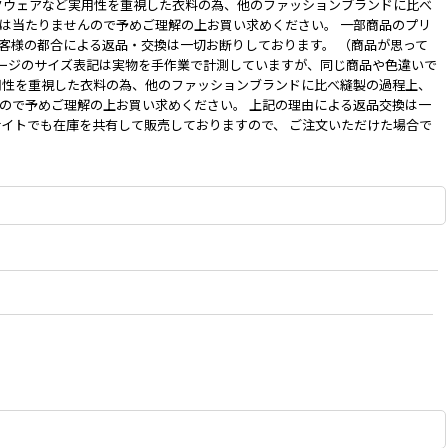
クウェアなど実用性を重視した衣料の為、他のファッションブランドに比べ
は当たりませんので予めご理解の上お買い求めください。 一部商品のプリ
客様の都合による返品・交換は一切お断りしております。 （商品が思って
ページのサイズ表記は実物を手作業で計測していますが、同じ商品や色違いで
用性を重視した衣料の為、他のファッションブランドに比べ縫製の過程上、
ので予めご理解の上お買い求めください。 上記の理由による返品交換は一
サイトでも在庫を共有して販売しておりますので、 ご注文いただけた場合で