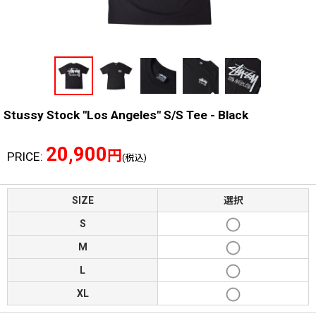
Stussy Stock "Los Angeles" S/S Tee - Black
20,900
円
PRICE
:
(税込)
SIZE
選択
S
M
L
XL