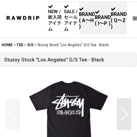
NEW /
SALE /
BRAND
BRAND
BRAND
新入荷
セール
( A〜H
( Q〜Z
アイテ
アイテ
( I〜P )
)
)
ム
ム
HOME
>
TEE
>
S/S
>
Stussy Stock "Los Angeles" S/S Tee - Black
Stussy Stock "Los Angeles" S/S Tee - Black