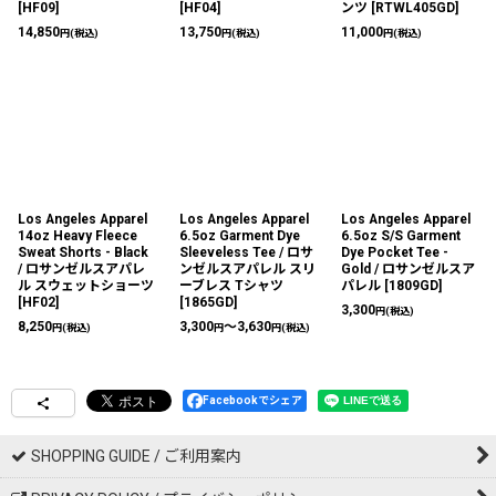
[
HF09
]
[
HF04
]
ンツ
[
RTWL405GD
]
14,850
13,750
11,000
円
(税込)
円
(税込)
円
(税込)
Los Angeles Apparel
Los Angeles Apparel
Los Angeles Apparel
14oz Heavy Fleece
6.5oz Garment Dye
6.5oz S/S Garment
Sweat Shorts - Black
Sleeveless Tee / ロサ
Dye Pocket Tee -
/ ロサンゼルスアパレ
ンゼルスアパレル スリ
Gold / ロサンゼルスア
ル スウェットショーツ
ーブレス Tシャツ
パレル
[
1809GD
]
[
HF02
]
[
1865GD
]
3,300
円
(税込)
8,250
3,300
～3,630
円
(税込)
円
円
(税込)
Facebookでシェア
SHOPPING GUIDE / ご利用案内