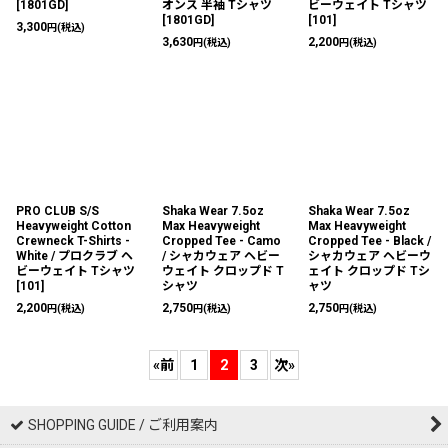
[
1801GD
]
オンス 半袖 Tシャツ
ビーウェイト Tシャツ
[
1801GD
]
[
101
]
3,300
円
(税込)
3,630
2,200
円
(税込)
円
(税込)
PRO CLUB S/S
Shaka Wear 7.5oz
Shaka Wear 7.5oz
Heavyweight Cotton
Max Heavyweight
Max Heavyweight
Crewneck T-Shirts -
Cropped Tee - Camo
Cropped Tee - Black /
White / プロクラブ ヘ
/ シャカウェア ヘビー
シャカウェア ヘビーウ
ビーウェイト Tシャツ
ウェイト クロップド T
ェイト クロップド Tシ
[
101
]
シャツ
ャツ
2,200
2,750
2,750
円
(税込)
円
(税込)
円
(税込)
«
前
1
2
3
次
»
SHOPPING GUIDE / ご利用案内