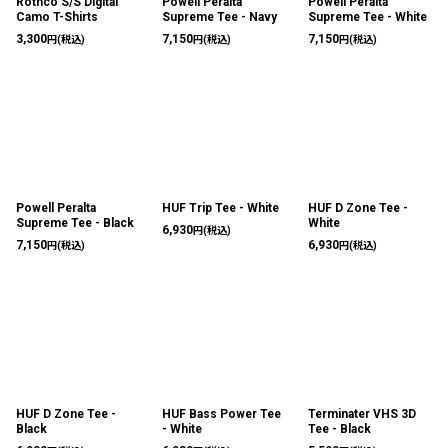
Rothco S/S Digital
Powell Peralta
Powell Peralta
Camo T-Shirts
Supreme Tee - Navy
Supreme Tee - White
3,300
7,150
7,150
円
(税込)
円
(税込)
円
(税込)
Powell Peralta
HUF Trip Tee - White
HUF D Zone Tee -
Supreme Tee - Black
White
6,930
円
(税込)
7,150
6,930
円
(税込)
円
(税込)
HUF D Zone Tee -
HUF Bass Power Tee
Terminater VHS 3D
Black
- White
Tee - Black