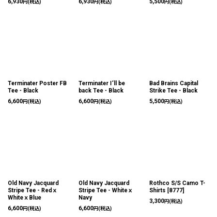
6,930
6,930
5,500
円
(税込)
円
(税込)
円
(税込)
Terminater Poster FB
Terminater I‘ll be
Bad Brains Capital
Tee - Black
back Tee - Black
Strike Tee - Black
6,600
6,600
5,500
円
(税込)
円
(税込)
円
(税込)
Old Navy Jacquard
Old Navy Jacquard
Rothco S/S Camo T-
Stripe Tee - Redｘ
Stripe Tee - Whiteｘ
Shirts
[
8777
]
WhiteｘBlue
Navy
3,300
円
(税込)
6,600
6,600
円
(税込)
円
(税込)