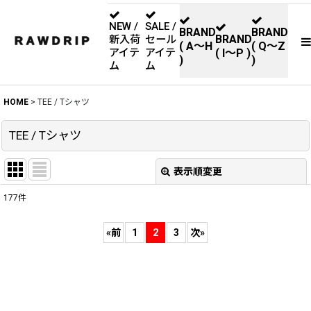
NEW /
SALE /
BRAND
BRAND
BRAND
新入荷
セール
( A〜H
( Q〜Z
アイテ
アイテ
( I〜P )
)
)
ム
ム
HOME
>
TEE / Tシャツ
TEE / Tシャツ
表示順変更
閉じる
177
件
サブカテゴリ
:
«
前
1
2
3
次
»
表示数
:
並び順
: