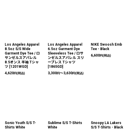
Los Angeles Apparel
Los Angeles Apparel
NIKE Swoosh Emb
8.5oz S/S Wide
6.5oz Garment Dye
Tee - Black
Garment Dye Tee / ロ
Sleeveless Tee / ロサ
6,600
円
(税込)
サンゼルスアパレル
ンゼルスアパレル スリ
8.5オンス 半袖 Tシャ
ーブレス Tシャツ
ツ
[
1201WGD
]
[
1865GD
]
4,620
3,300
～3,630
円
(税込)
円
円
(税込)
Sonic Youth S/S T-
Sublime S/S T-Shirts
Snoopy LA Lakers
Shirts White
White
S/S T-Shirts - Black