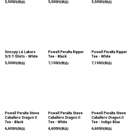
5,500
5,500
5,500
円
(税込)
円
(税込)
円
(税込)
Snoopy LA Lakers
Powell Peralta Ripper
Powell Peralta Ripper
S/S T-Shirts - White
Tee - Black
Tee - White
5,500
7,150
7,150
円
(税込)
円
(税込)
円
(税込)
Powell Peralta Steve
Powell Peralta Steve
Powell Peralta Steve
Caballero Dragon II
Caballero Dragon II
Caballero Dragon II
Tee - Black
Tee - White
Tee - Indigo Blue
6,600
6,600
6,600
円
(税込)
円
(税込)
円
(税込)