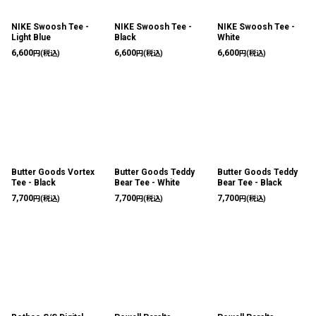
NIKE Swoosh Tee -
NIKE Swoosh Tee -
NIKE Swoosh Tee -
Light Blue
Black
White
6,600
6,600
6,600
円
(税込)
円
(税込)
円
(税込)
Butter Goods Vortex
Butter Goods Teddy
Butter Goods Teddy
Tee - Black
Bear Tee - White
Bear Tee - Black
7,700
7,700
7,700
円
(税込)
円
(税込)
円
(税込)