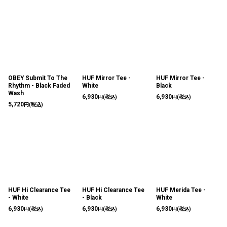
OBEY Submit To The
HUF Mirror Tee -
HUF Mirror Tee -
Rhythm - Black Faded
White
Black
Wash
6,930
6,930
円
(税込)
円
(税込)
5,720
円
(税込)
HUF Hi Clearance Tee
HUF Hi Clearance Tee
HUF Merida Tee -
- White
- Black
White
6,930
6,930
6,930
円
(税込)
円
(税込)
円
(税込)