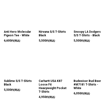
Anti Hero Molecular
Nirvana S/S T-Shirts
Snoopy LA Dodgers
Pigeon Tee - White
Black
S/S T-Shirts - Black
6,600
5,500
5,500
円
(税込)
円
(税込)
円
(税込)
Sublime S/S T-Shirts
Carhartt USA K87
Budweiser Bud Beer
Black
Loose Fit
#M7181 T-Shirts -
Heavyweight Pocket
White
5,500
円
(税込)
T-Shirts
6,050
円
(税込)
4,950
円
(税込)