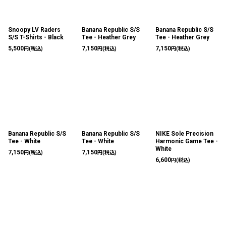
絞り込む
Snoopy LV Raders
Banana Republic S/S
Banana Republic S/S
S/S T-Shirts - Black
Tee - Heather Grey
Tee - Heather Grey
5,500
7,150
7,150
円
(税込)
円
(税込)
円
(税込)
Banana Republic S/S
Banana Republic S/S
NIKE Sole Precision
Tee - White
Tee - White
Harmonic Game Tee -
White
7,150
7,150
円
(税込)
円
(税込)
6,600
円
(税込)