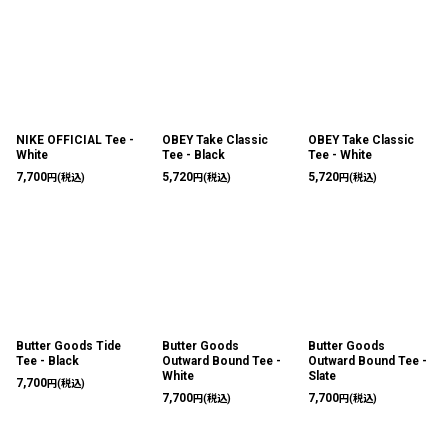
NIKE OFFICIAL Tee -
OBEY Take Classic
OBEY Take Classic
White
Tee - Black
Tee - White
7,700
5,720
5,720
円
(税込)
円
(税込)
円
(税込)
Butter Goods Tide
Butter Goods
Butter Goods
Tee - Black
Outward Bound Tee -
Outward Bound Tee -
White
Slate
7,700
円
(税込)
7,700
7,700
円
(税込)
円
(税込)