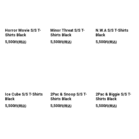
Horror Movie S/S T-
Minor Threat S/S T-
N.W.A S/S T-Shirts
Shirts Black
Shirts Black
Black
5,500
5,500
5,500
円
(税込)
円
(税込)
円
(税込)
Ice Cube S/S T-Shirts
2Pac & Snoop S/S T-
2Pac & Biggie S/S T-
Black
Shirts Black
Shirts Black
5,500
5,500
5,500
円
(税込)
円
(税込)
円
(税込)