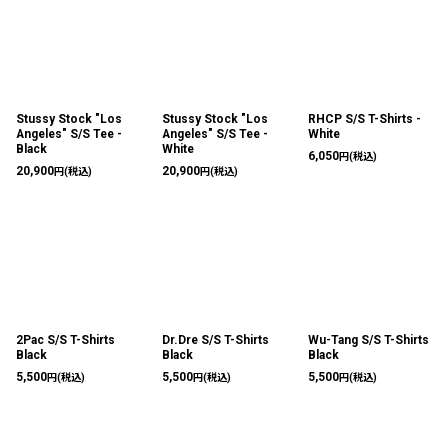
Stussy Stock "Los
Stussy Stock "Los
RHCP S/S T-Shirts -
Angeles" S/S Tee -
Angeles" S/S Tee -
White
Black
White
6,050
円
(税込)
20,900
20,900
円
(税込)
円
(税込)
2Pac S/S T-Shirts
Dr.Dre S/S T-Shirts
Wu-Tang S/S T-Shirts
Black
Black
Black
5,500
5,500
5,500
円
(税込)
円
(税込)
円
(税込)