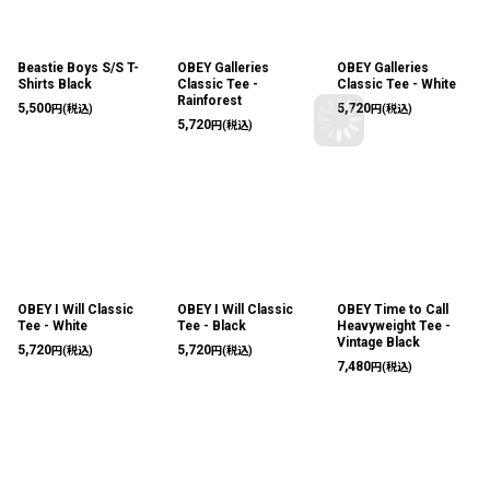
Beastie Boys S/S T-
OBEY Galleries
OBEY Galleries
Shirts Black
Classic Tee -
Classic Tee - White
Rainforest
5,500
5,720
円
(税込)
円
(税込)
5,720
円
(税込)
OBEY I Will Classic
OBEY I Will Classic
OBEY Time to Call
Tee - White
Tee - Black
Heavyweight Tee -
Vintage Black
5,720
5,720
円
(税込)
円
(税込)
7,480
円
(税込)