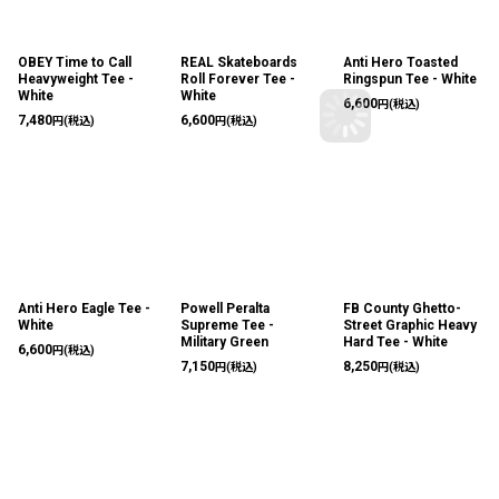
OBEY Time to Call
REAL Skateboards
Anti Hero Toasted
Heavyweight Tee -
Roll Forever Tee -
Ringspun Tee - White
White
White
6,600
円
(税込)
7,480
6,600
円
(税込)
円
(税込)
Anti Hero Eagle Tee -
Powell Peralta
FB County Ghetto-
White
Supreme Tee -
Street Graphic Heavy
Military Green
Hard Tee - White
6,600
円
(税込)
7,150
8,250
円
(税込)
円
(税込)