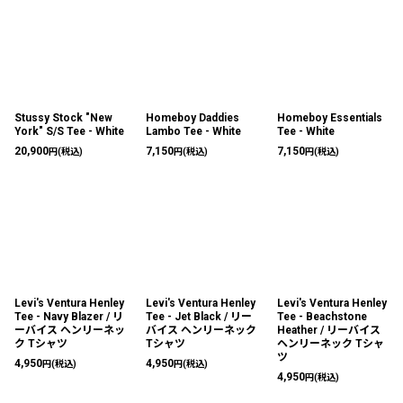
Stussy Stock "New
Homeboy Daddies
Homeboy Essentials
York" S/S Tee - White
Lambo Tee - White
Tee - White
20,900
7,150
7,150
円
(税込)
円
(税込)
円
(税込)
Levi's Ventura Henley
Levi's Ventura Henley
Levi's Ventura Henley
Tee - Navy Blazer / リ
Tee - Jet Black / リー
Tee - Beachstone
ーバイス ヘンリーネッ
バイス ヘンリーネック
Heather / リーバイス
ク Tシャツ
Tシャツ
ヘンリーネック Tシャ
ツ
4,950
4,950
円
(税込)
円
(税込)
4,950
円
(税込)