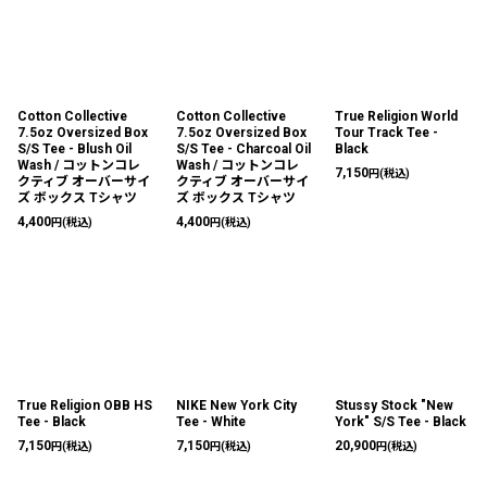
Cotton Collective
Cotton Collective
True Religion World
7.5oz Oversized Box
7.5oz Oversized Box
Tour Track Tee -
S/S Tee - Blush Oil
S/S Tee - Charcoal Oil
Black
Wash / コットンコレ
Wash / コットンコレ
7,150
円
(税込)
クティブ オーバーサイ
クティブ オーバーサイ
ズ ボックス Tシャツ
ズ ボックス Tシャツ
4,400
4,400
円
(税込)
円
(税込)
True Religion OBB HS
NIKE New York City
Stussy Stock "New
Tee - Black
Tee - White
York" S/S Tee - Black
7,150
7,150
20,900
円
(税込)
円
(税込)
円
(税込)