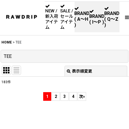
NEW /
SALE /
BRAND
BRAND
BRAND
新入荷
セール
( A〜H
( Q〜Z
アイテ
アイテ
( I〜P )
)
)
ム
ム
HOME
>
TEE
TEE
表示順変更
閉じる
183
件
サブカテゴリ
:
1
2
3
4
次
»
表示数
:
並び順
: