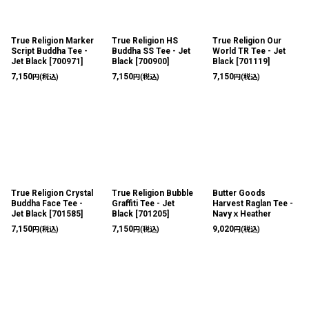
絞り込む
True Religion Marker
True Religion HS
True Religion Our
Script Buddha Tee -
Buddha SS Tee - Jet
World TR Tee - Jet
Jet Black
[
700971
]
Black
[
700900
]
Black
[
701119
]
7,150
7,150
7,150
円
(税込)
円
(税込)
円
(税込)
True Religion Crystal
True Religion Bubble
Butter Goods
Buddha Face Tee -
Graffiti Tee - Jet
Harvest Raglan Tee -
Jet Black
[
701585
]
Black
[
701205
]
NavyｘHeather
7,150
7,150
9,020
円
(税込)
円
(税込)
円
(税込)