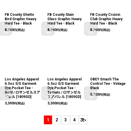
FB County Ghetto
FB County Stain
FB County Cruisin
Bird Graphic Heavy
Glass Graphic Heavy
Club Graphic Heavy
Hard Tee - Black
Hard Tee - Black
Hard Tee - Black
8,250
8,250
8,250
円
(税込)
円
(税込)
円
(税込)
Los Angeles Apparel
Los Angeles Apparel
OBEY Smash The
6.5oz S/S Garment
6.5oz S/S Garment
Control Tee - Vintage
Dye Pocket Tee -
Dye Pocket Tee -
Black
Gold / ロサンゼルスア
Tomato / ロサンゼル
5,720
円
(税込)
パレル
[
1809GD
]
スアパレル
[
1809GD
]
3,300
3,300
円
(税込)
円
(税込)
1
2
3
4
次
»