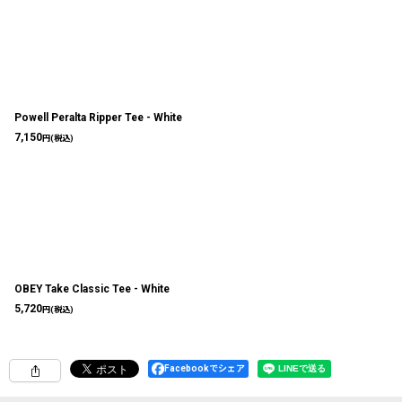
Powell Peralta Ripper Tee - White
7,150
円
(税込)
OBEY Take Classic Tee - White
5,720
円
(税込)
Facebookでシェア