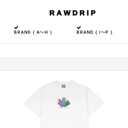
BRAND ( A〜H )
BRAND ( I〜P )