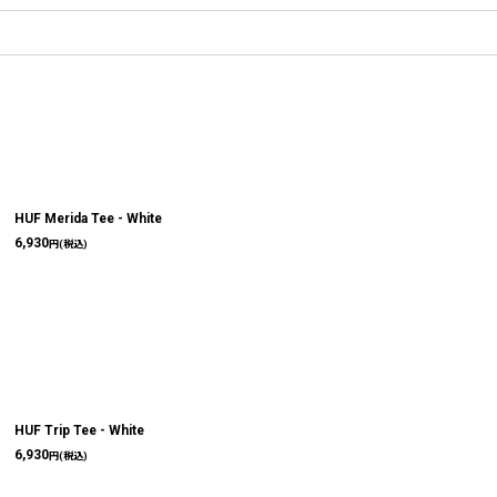
HUF Merida Tee - White
6,930
円
(税込)
HUF Trip Tee - White
6,930
円
(税込)