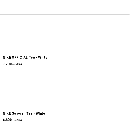
NIKE OFFICIAL Tee - White
7,700
円
(税込)
NIKE Swoosh Tee - White
6,600
円
(税込)