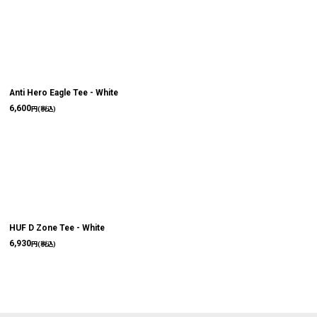
Anti Hero Eagle Tee - White
6,600
円
(税込)
HUF D Zone Tee - White
6,930
円
(税込)