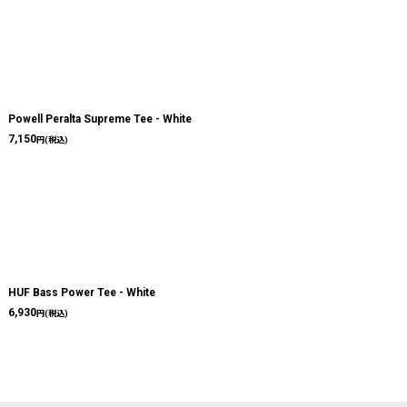
Powell Peralta Supreme Tee - White
7,150
円
(税込)
HUF Bass Power Tee - White
6,930
円
(税込)