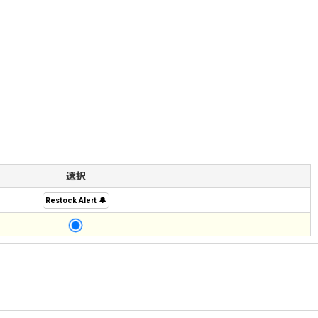
選択
Restock Alert 🔔