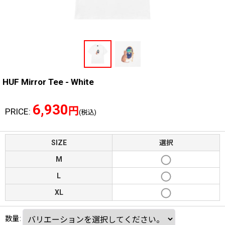
HUF Mirror Tee - White
6,930
円
PRICE
:
(税込)
SIZE
選択
M
L
XL
数量
: