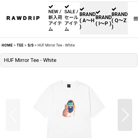
NEW /
SALE /
BRAND
BRAND
BRAND
新入荷
セール
( A〜H
( Q〜Z
アイテ
アイテ
( I〜P )
)
)
ム
ム
HOME
>
TEE
>
S/S
>
HUF Mirror Tee - White
HUF Mirror Tee - White