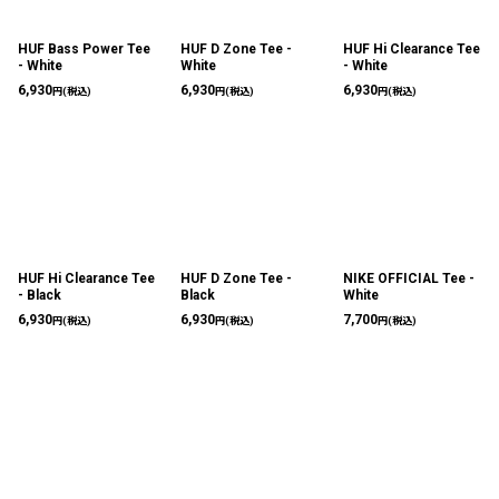
HUF Bass Power Tee
HUF D Zone Tee -
HUF Hi Clearance Tee
- White
White
- White
6,930
6,930
6,930
円
(税込)
円
(税込)
円
(税込)
HUF Hi Clearance Tee
HUF D Zone Tee -
NIKE OFFICIAL Tee -
- Black
Black
White
6,930
6,930
7,700
円
(税込)
円
(税込)
円
(税込)