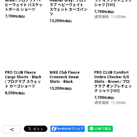
White / プロクラブ ヘ
Heather Grey / プロク
ラブ オンブレチェック
ビーウェイト バスケッ
ラブ ヘビーウェイト
シャツ
[
101
]
トボール ショーツ
スウェット カーゴパン
7,700
円
(税込)
ツ
7,700
円
(税込)
通常価格
:
11,000
円
13,200
円
(税込)
PRO CLUB Fleece
NIKE Club Fleece
PRO CLUB Comfort
Cargo Shorts - Black
Crewneck Sweat
Ombre Checker S/S
/ プロクラブ スウェッ
Shirts - Black
Shirts - Brown / プロ
ト カーゴショーツ
クラブ オンブレチェッ
13,200
円
(税込)
ク シャツ
[
101
]
8,250
円
(税込)
7,700
円
(税込)
通常価格
:
11,000
円
Facebookでシェア