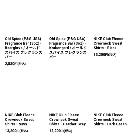
Old Spice (P&G USA)
Old Spice (P&G USA)
NIKE Club Fleece
Fragrance Bar (3oz) -
Fragrance Bar (3oz) -
Crewneck Sweat
Bearglove / オールド
Krakengard / オールド
Shirts - Black
スパイス フレグランス
スパイス フレグランス
13,200
円
(税込)
バー
バー
2,530
円
(税込)
NIKE Club Fleece
NIKE Club Fleece
NIKE Club Fleece
Crewneck Sweat
Crewneck Sweat
Crewneck Sweat
Shirts - Navy
Shirts - Heather Grey
Shirts - Dark Green
13,200
13,200
円
(税込)
円
(税込)