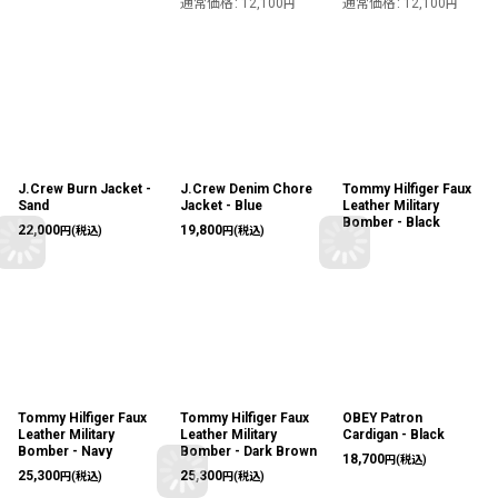
通常価格
:
12,100
通常価格
:
12,100
円
円
J.Crew Burn Jacket -
J.Crew Denim Chore
Tommy Hilfiger Faux
Sand
Jacket - Blue
Leather Military
Bomber - Black
22,000
19,800
円
(税込)
円
(税込)
Tommy Hilfiger Faux
Tommy Hilfiger Faux
OBEY Patron
Leather Military
Leather Military
Cardigan - Black
Bomber - Navy
Bomber - Dark Brown
18,700
円
(税込)
25,300
25,300
円
(税込)
円
(税込)