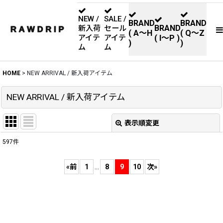
NEW /
SALE /
BRAND
BRAND
BRAND
新入荷
セール
( A〜H
( Q〜Z
アイテ
アイテ
( I〜P )
)
)
ム
ム
HOME
>
NEW ARRIVAL / 新入荷アイテム
NEW ARRIVAL / 新入荷アイテム
表示順変更
閉じる
597
件
表示数
:
«
前
1
...
8
9
10
次
»
並び順
:
絞り込む