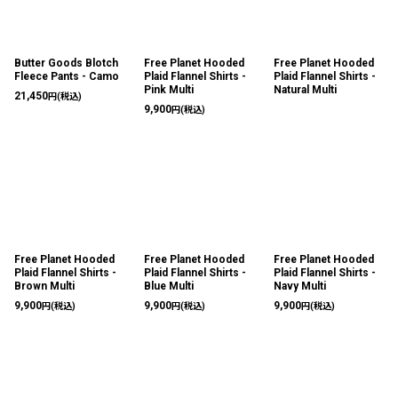
Butter Goods Blotch
Free Planet Hooded
Free Planet Hooded
Fleece Pants - Camo
Plaid Flannel Shirts -
Plaid Flannel Shirts -
Pink Multi
Natural Multi
21,450
円
(税込)
9,900
円
(税込)
Free Planet Hooded
Free Planet Hooded
Free Planet Hooded
Plaid Flannel Shirts -
Plaid Flannel Shirts -
Plaid Flannel Shirts -
Brown Multi
Blue Multi
Navy Multi
9,900
9,900
9,900
円
(税込)
円
(税込)
円
(税込)