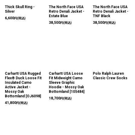
Thick Skull Ring -
The North Face USA
The North Face USA
Silver
Retro Denali Jacket -
Retro Denali Jacket -
Estate Blue
TNF Black
6,600
円
(税込)
38,500
38,500
円
(税込)
円
(税込)
Carhartt USA Rugged
Carhartt USA Loose
Polo Ralph Lauren
Flex® Duck Loose Fit
Fit Midweight Camo
Classic Crew Socks
Insulated Camo
Sleeve Graphic
Active Jacket -
Hoodie - Mossy Oak
Mossy Oak
Bottomland
[
105484
]
Bottomland
[
OJ6098
]
18,700
円
(税込)
41,800
円
(税込)