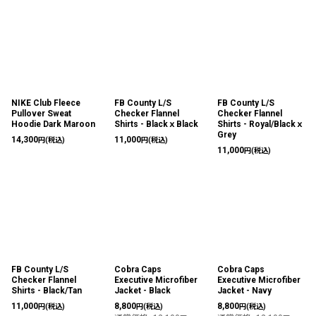
NIKE Club Fleece
FB County L/S
FB County L/S
Pullover Sweat
Checker Flannel
Checker Flannel
Hoodie Dark Maroon
Shirts - BlackｘBlack
Shirts - Royal/Blackｘ
Grey
14,300
11,000
円
(税込)
円
(税込)
11,000
円
(税込)
FB County L/S
Cobra Caps
Cobra Caps
Checker Flannel
Executive Microfiber
Executive Microfiber
Shirts - Black/Tan
Jacket - Black
Jacket - Navy
11,000
8,800
8,800
円
(税込)
円
(税込)
円
(税込)