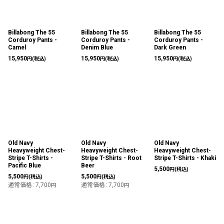
Billabong The 55
Billabong The 55
Billabong The 55
Corduroy Pants -
Corduroy Pants -
Corduroy Pants -
Camel
Denim Blue
Dark Green
15,950
15,950
15,950
円
(税込)
円
(税込)
円
(税込)
Old Navy
Old Navy
Old Navy
Heavyweight Chest-
Heavyweight Chest-
Heavyweight Chest-
Stripe T-Shirts -
Stripe T-Shirts - Root
Stripe T-Shirts - Khaki
Pacific Blue
Beer
5,500
円
(税込)
5,500
5,500
円
(税込)
円
(税込)
通常価格
:
7,700
通常価格
:
7,700
円
円