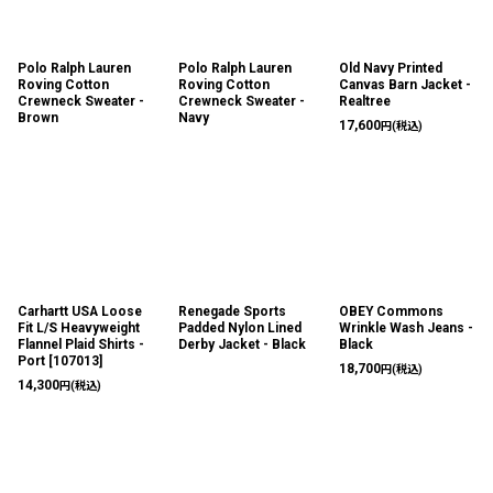
Polo Ralph Lauren
Polo Ralph Lauren
Old Navy Printed
Roving Cotton
Roving Cotton
Canvas Barn Jacket -
Crewneck Sweater -
Crewneck Sweater -
Realtree
Brown
Navy
17,600
円
(税込)
Carhartt USA Loose
Renegade Sports
OBEY Commons
Fit L/S Heavyweight
Padded Nylon Lined
Wrinkle Wash Jeans -
Flannel Plaid Shirts -
Derby Jacket - Black
Black
Port
[
107013
]
18,700
円
(税込)
14,300
円
(税込)