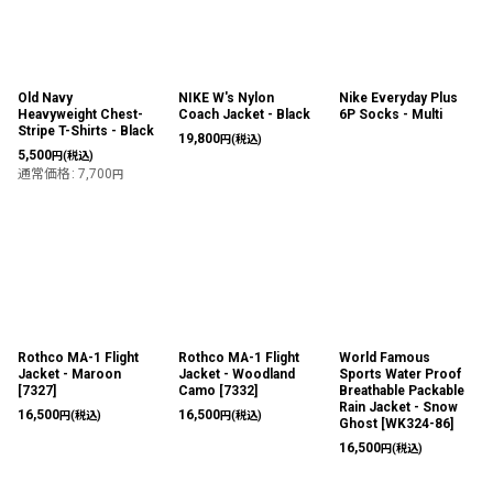
Old Navy
NIKE W's Nylon
Nike Everyday Plus
Heavyweight Chest-
Coach Jacket - Black
6P Socks - Multi
Stripe T-Shirts - Black
19,800
円
(税込)
5,500
円
(税込)
通常価格
:
7,700
円
Rothco MA-1 Flight
Rothco MA-1 Flight
World Famous
Jacket - Maroon
Jacket - Woodland
Sports Water Proof
[
7327
]
Camo
[
7332
]
Breathable Packable
Rain Jacket - Snow
16,500
16,500
円
(税込)
円
(税込)
Ghost
[
WK324-86
]
16,500
円
(税込)