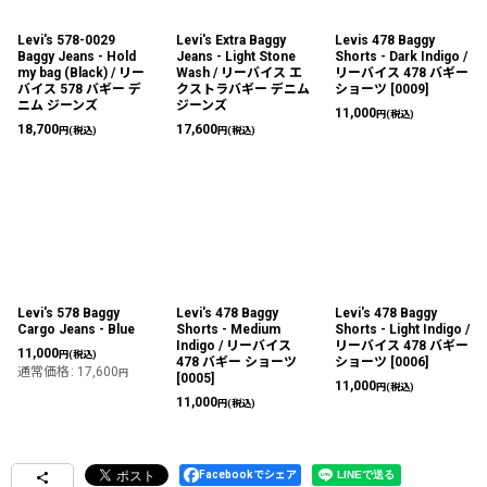
Levi's 578-0029
Levi's Extra Baggy
Levis 478 Baggy
Baggy Jeans - Hold
Jeans - Light Stone
Shorts - Dark Indigo /
my bag (Black) / リー
Wash / リーバイス エ
リーバイス 478 バギー
バイス 578 バギー デ
クストラバギー デニム
ショーツ
[
0009
]
ニム ジーンズ
ジーンズ
11,000
円
(税込)
18,700
17,600
円
(税込)
円
(税込)
Levi's 578 Baggy
Levi's 478 Baggy
Levi's 478 Baggy
Cargo Jeans - Blue
Shorts - Medium
Shorts - Light Indigo /
Indigo / リーバイス
リーバイス 478 バギー
11,000
円
(税込)
478 バギー ショーツ
ショーツ
[
0006
]
通常価格
:
17,600
円
[
0005
]
11,000
円
(税込)
11,000
円
(税込)
Facebookでシェア