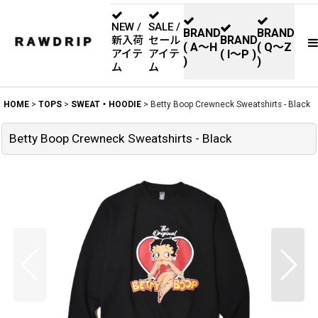
NEW /
SALE /
BRAND
BRAND
BRAND
新入荷
セール
( A〜H
( Q〜Z
アイテ
アイテ
( I〜P )
)
)
ム
ム
HOME
>
TOPS
>
SWEAT・HOODIE
>
Betty Boop Crewneck Sweatshirts - Black
Betty Boop Crewneck Sweatshirts - Black