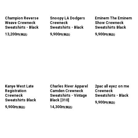
Champion Reverse
Snoopy LA Dodgers
Eminem The Eminem
Weave Crewneck
Crewneck
Show Crewneck
Sweatshirts - Black
Sweatshirts - Black
Sweatshirts Black
13,200
9,900
9,900
円
(税込)
円
(税込)
円
(税込)
Kanye West Late
Charles River Apparel
2pac all eyez on me
Registration
Camden Crewneck
Crewneck
Crewneck
Sweatshirts - Vintage
Sweatshirts - Black
Sweatshirts Black
Black
[
310
]
9,900
円
(税込)
9,900
14,300
円
(税込)
円
(税込)