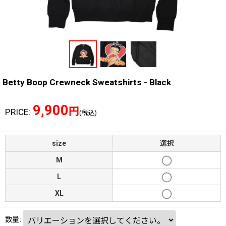
Betty Boop Crewneck Sweatshirts - Black
9,900
円
PRICE
:
(税込)
size
選択
M
L
XL
数量
: