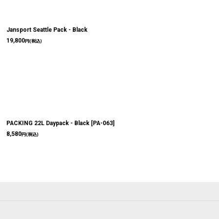
Jansport Seattle Pack - Black
19,800
円
(税込)
PACKING 22L Daypack - Black
[
PA-063
]
8,580
円
(税込)