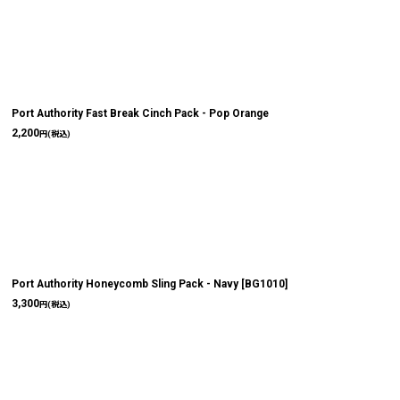
Port Authority Fast Break Cinch Pack - Pop Orange
2,200
円
(税込)
Port Authority Honeycomb Sling Pack - Navy
[
BG1010
]
3,300
円
(税込)