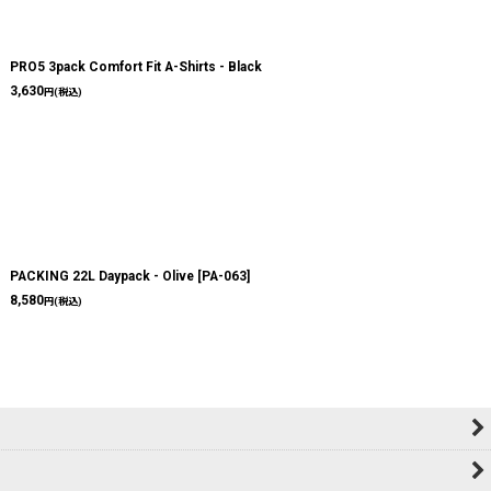
PRO5 3pack Comfort Fit A-Shirts - Black
3,630
円
(税込)
PACKING 22L Daypack - Olive
[
PA-063
]
8,580
円
(税込)