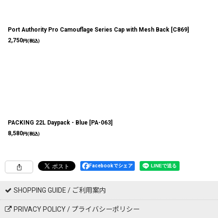
Port Authority Pro Camouflage Series Cap with Mesh Back
[
C869
]
2,750
円
(税込)
PACKING 22L Daypack - Blue
[
PA-063
]
8,580
円
(税込)
Facebookでシェア
SHOPPING GUIDE / ご利用案内
PRIVACY POLICY / プライバシーポリシー