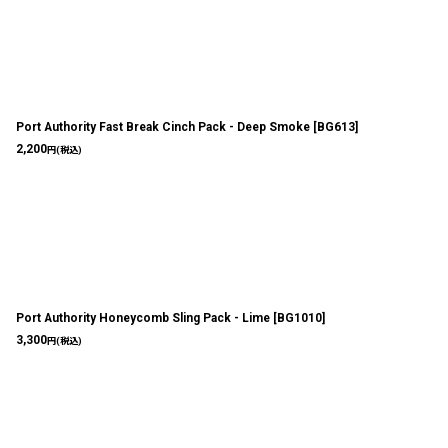
Port Authority Fast Break Cinch Pack - Deep Smoke
[
BG613
]
2,200
円
(税込)
Port Authority Honeycomb Sling Pack - Lime
[
BG1010
]
3,300
円
(税込)