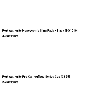
Port Authority Honeycomb Sling Pack - Black
[
BG1010
]
3,300
円
(税込)
Port Authority Pro Camouflage Series Cap
[
C855
]
2,750
円
(税込)