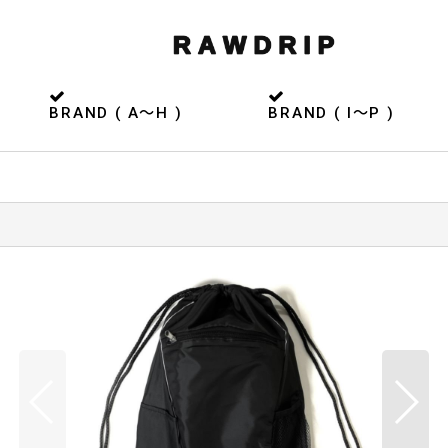
BRAND ( A〜H )
BRAND ( I〜P )