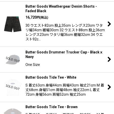
Butter Goods Weathergear Denim Shorts -
Faded Black
16,720
円
(税込)
30 ウエスト82cm 股上35cm レングス23cm ワタ
リ幅34cm 裾幅30cm 32 ウエスト88cm 股上36cm
レングス23cm ワタリ幅36cm 裾幅32cm 34 ウエ
スト92c…
Butter Goods Drummer Trucker Cap - Blackｘ
Navy
One Size
Butter Goods Tide Tee - White
S 着丈63cm 身幅44cm 肩幅43cm 袖丈21cm M 着
丈68cm 身幅51cm 肩幅48cm 袖丈22cm L 着丈
72cm 身幅56cm 肩幅52cm 袖丈25cm
Butter Goods Tide Tee - Brown