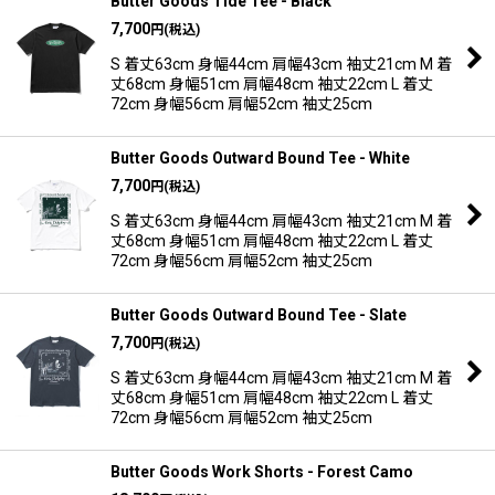
Butter Goods Tide Tee - Black
7,700
円
(税込)
S 着丈63cm 身幅44cm 肩幅43cm 袖丈21cm M 着
丈68cm 身幅51cm 肩幅48cm 袖丈22cm L 着丈
72cm 身幅56cm 肩幅52cm 袖丈25cm
Butter Goods Outward Bound Tee - White
7,700
円
(税込)
S 着丈63cm 身幅44cm 肩幅43cm 袖丈21cm M 着
丈68cm 身幅51cm 肩幅48cm 袖丈22cm L 着丈
72cm 身幅56cm 肩幅52cm 袖丈25cm
Butter Goods Outward Bound Tee - Slate
7,700
円
(税込)
S 着丈63cm 身幅44cm 肩幅43cm 袖丈21cm M 着
丈68cm 身幅51cm 肩幅48cm 袖丈22cm L 着丈
72cm 身幅56cm 肩幅52cm 袖丈25cm
Butter Goods Work Shorts - Forest Camo