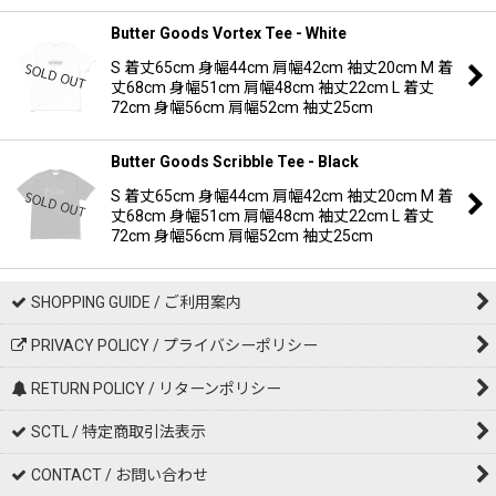
Butter Goods Vortex Tee - White
S 着丈65cm 身幅44cm 肩幅42cm 袖丈20cm M 着
丈68cm 身幅51cm 肩幅48cm 袖丈22cm L 着丈
72cm 身幅56cm 肩幅52cm 袖丈25cm
Butter Goods Scribble Tee - Black
S 着丈65cm 身幅44cm 肩幅42cm 袖丈20cm M 着
丈68cm 身幅51cm 肩幅48cm 袖丈22cm L 着丈
72cm 身幅56cm 肩幅52cm 袖丈25cm
SHOPPING GUIDE / ご利用案内
PRIVACY POLICY / プライバシーポリシー
RETURN POLICY / リターンポリシー
SCTL / 特定商取引法表示
CONTACT / お問い合わせ