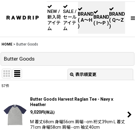
NEW /
SALE /
BRAND
BRAND
BRAND
新入荷
セール
( A〜H
( Q〜Z
アイテ
アイテ
( I〜P )
)
)
ム
ム
HOME
>
Butter Goods
Butter Goods
表示順変更
閉じる
57
件
表示数
:
Butter Goods Harvest Raglan Tee - Navyｘ
Heather
並び順
:
9,020
円
(税込)
M 着丈68cm 身幅56cm 肩幅--cm 裄丈39cm L 着丈
71cm 身幅58cm 肩幅--cm 袖丈40cm
絞り込む