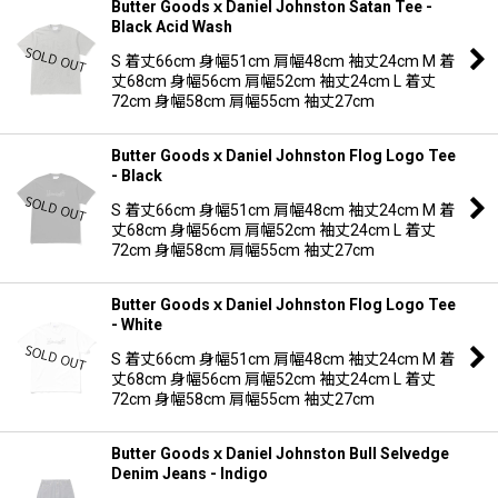
Butter GoodsｘDaniel Johnston Satan Tee -
Black Acid Wash
S 着丈66cm 身幅51cm 肩幅48cm 袖丈24cm M 着
丈68cm 身幅56cm 肩幅52cm 袖丈24cm L 着丈
72cm 身幅58cm 肩幅55cm 袖丈27cm
Butter GoodsｘDaniel Johnston Flog Logo Tee
- Black
S 着丈66cm 身幅51cm 肩幅48cm 袖丈24cm M 着
丈68cm 身幅56cm 肩幅52cm 袖丈24cm L 着丈
72cm 身幅58cm 肩幅55cm 袖丈27cm
Butter GoodsｘDaniel Johnston Flog Logo Tee
- White
S 着丈66cm 身幅51cm 肩幅48cm 袖丈24cm M 着
丈68cm 身幅56cm 肩幅52cm 袖丈24cm L 着丈
72cm 身幅58cm 肩幅55cm 袖丈27cm
Butter GoodsｘDaniel Johnston Bull Selvedge
Denim Jeans - Indigo