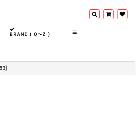
BRAND ( Q〜Z )
83
]