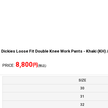
Dickies Loose Fit Double Knee Work Pants -
8,800
円
PRICE
:
(税込)
SIZE
30
31
32