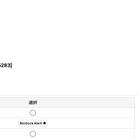
5283
]
選択
Restock Alert 🔔