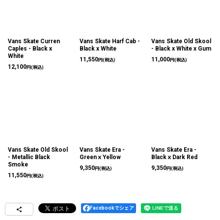
Vans Skate Curren
Vans Skate Harf Cab -
Vans Skate Old Skool
Caples - Black x
Black x White
- Black x White x Gum
White
11,550
11,000
円
(税込)
円
(税込)
12,100
円
(税込)
Vans Skate Old Skool
Vans Skate Era -
Vans Skate Era -
- Metallic Black
GreenｘYellow
BlackｘDark Red
Smoke
9,350
9,350
円
(税込)
円
(税込)
11,550
円
(税込)
Facebookでシェア