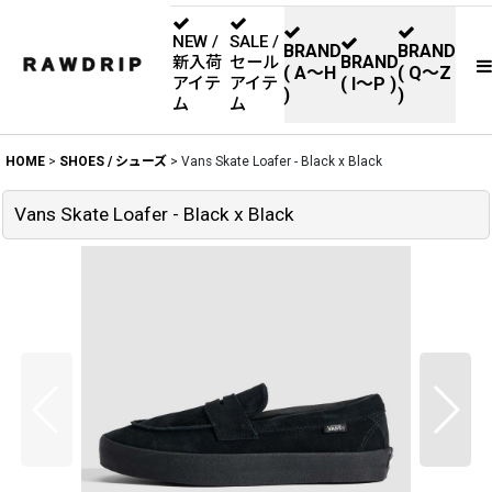
NEW /
SALE /
BRAND
BRAND
BRAND
新入荷
セール
( A〜H
( Q〜Z
アイテ
アイテ
( I〜P )
)
)
ム
ム
HOME
>
SHOES / シューズ
>
Vans Skate Loafer - Black x Black
Vans Skate Loafer - Black x Black