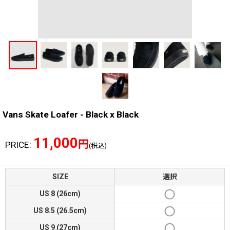
Vans Skate Loafer - Black x Black
11,000
円
PRICE
:
(税込)
SIZE
選択
US 8 (26cm)
US 8.5 (26.5cm)
US 9 (27cm)