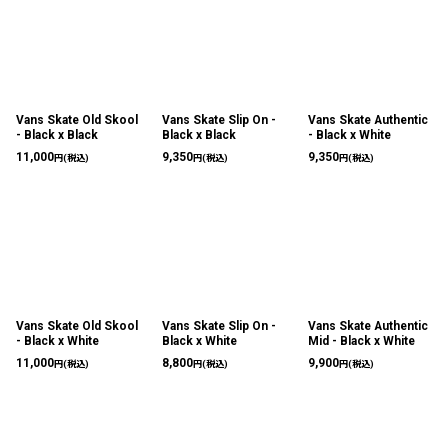
Vans Skate Old Skool
Vans Skate Slip On -
Vans Skate Authentic
- Black x Black
Black x Black
- Black x White
11,000
9,350
9,350
円
(税込)
円
(税込)
円
(税込)
Vans Skate Old Skool
Vans Skate Slip On -
Vans Skate Authentic
- Black x White
Black x White
Mid - Black x White
11,000
8,800
9,900
円
(税込)
円
(税込)
円
(税込)