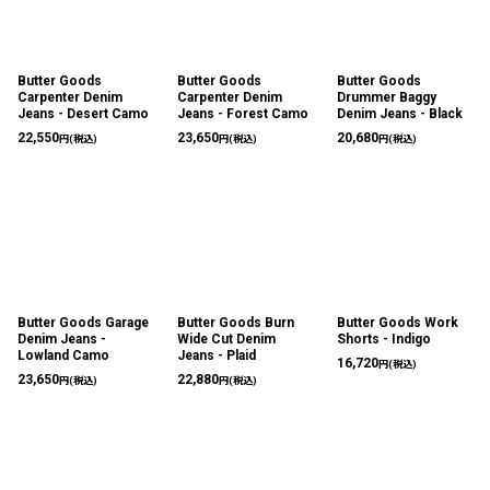
Butter Goods
Butter Goods
Butter Goods
Carpenter Denim
Carpenter Denim
Drummer Baggy
Jeans - Desert Camo
Jeans - Forest Camo
Denim Jeans - Black
22,550
23,650
20,680
円
(税込)
円
(税込)
円
(税込)
Butter Goods Garage
Butter Goods Burn
Butter Goods Work
Denim Jeans -
Wide Cut Denim
Shorts - Indigo
Lowland Camo
Jeans - Plaid
16,720
円
(税込)
23,650
22,880
円
(税込)
円
(税込)