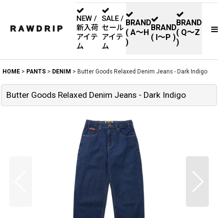
NEW /
SALE /
BRAND
BRAND
BRAND
新入荷
セール
( A〜H
( Q〜Z
アイテ
アイテ
( I〜P )
)
)
ム
ム
HOME
>
PANTS
>
DENIM
>
Butter Goods Relaxed Denim Jeans - Dark Indigo
Butter Goods Relaxed Denim Jeans - Dark Indigo