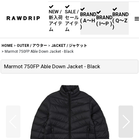
NEW /
SALE /
BRAND
BRAND
BRAND
新入荷
セール
( A〜H
( Q〜Z
アイテ
アイテ
( I〜P )
)
)
ム
ム
HOME
>
OUTER / アウター
>
JACKET / ジャケット
>
Marmot 750FP Able Down Jacket - Black
Marmot 750FP Able Down Jacket - Black