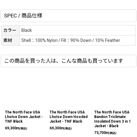
SPEC / 商品仕様
カラー
Black
素材
Shell：100% Nylon / Fill：90％ Down / 10％ Feather
この商品を買った人は、こんな商品も買っています
The North Face USA
The North Face USA
The North Face USA
Lhotse Down Jacket -
Lhotse Down Hooded
Bandon Triclimate
TNF Black
Jacket - TNF Black
Insulated Down 3 in 1
Jacket - Black
69,300
69,300
円
(税込)
円
(税込)
73,700
円
(税込)