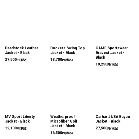
Deadstock Leather
Dockers Swing Top
GAME Sportswear
Jacket - Black
Jacket - Black
Bravest Jacket -
Black
27,500
18,700
円
(税込)
円
(税込)
19,250
円
(税込)
MV Sport Liberty
Weatherproof
Carhartt USA Bayou
Jacket - Black
Microfiber Golf
Jacket - Black
Jacket - Black
12,100
27,500
円
(税込)
円
(税込)
16,500
円
(税込)