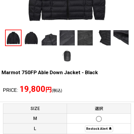
Marmot 750FP Able Down Jacket - Black
19,800
円
PRICE
:
(税込)
SIZE
選択
M
L
Restock Alert 🔔