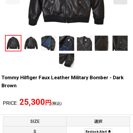
Tommy Hilfiger Faux Leather Military Bomber - Dark
Brown
25,300
円
PRICE
:
(税込)
SIZE
選択
S
Restock Alert 🔔