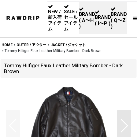
NEW /
SALE /
BRAND
BRAND
BRAND
新入荷
セール
( A〜H
( Q〜Z
アイテ
アイテ
( I〜P )
)
)
ム
ム
HOME
>
OUTER / アウター
>
JACKET / ジャケット
>
Tommy Hilfiger Faux Leather Military Bomber - Dark Brown
Tommy Hilfiger Faux Leather Military Bomber - Dark
Brown