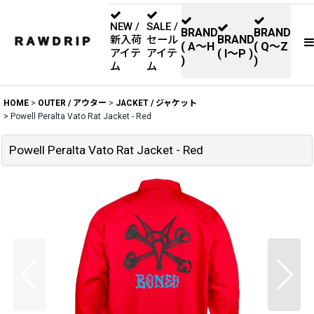
NEW /
SALE /
BRAND
BRAND
BRAND
新入荷
セール
( A〜H
( Q〜Z
アイテ
アイテ
( I〜P )
)
)
ム
ム
HOME
>
OUTER / アウター
>
JACKET / ジャケット
>
Powell Peralta Vato Rat Jacket - Red
Powell Peralta Vato Rat Jacket - Red