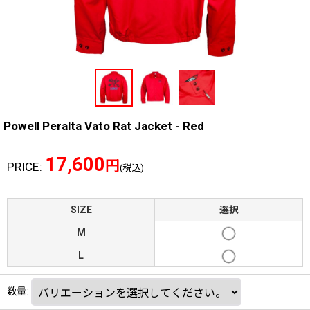
Powell Peralta Vato Rat Jacket - Red
17,600
円
PRICE
:
(税込)
SIZE
選択
M
L
数量
: