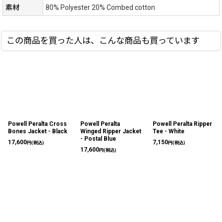
素材
80% Polyester 20% Combed cotton
この商品を買った人は、こんな商品も買っています
Powell Peralta Cross
Powell Peralta
Powell Peralta Ripper
Bones Jacket - Black
Winged Ripper Jacket
Tee - White
- Postal Blue
17,600
7,150
円
(税込)
円
(税込)
17,600
円
(税込)