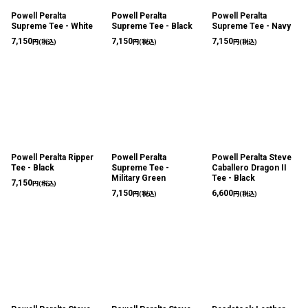
Powell Peralta
Powell Peralta
Powell Peralta
Supreme Tee - White
Supreme Tee - Black
Supreme Tee - Navy
7,150
7,150
7,150
円
(税込)
円
(税込)
円
(税込)
Powell Peralta Ripper
Powell Peralta
Powell Peralta Steve
Tee - Black
Supreme Tee -
Caballero Dragon II
Military Green
Tee - Black
7,150
円
(税込)
7,150
6,600
円
(税込)
円
(税込)