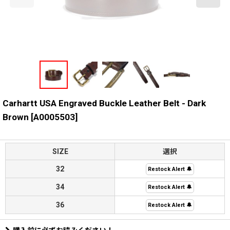
Carhartt USA Engraved Buckle Leather Belt - Dark
Brown
[
A0005503
]
SIZE
選択
32
Restock Alert 🔔
34
Restock Alert 🔔
36
Restock Alert 🔔