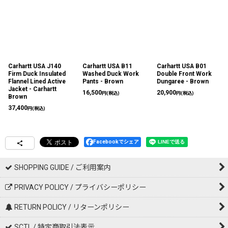
Carhartt USA J140
Carhartt USA B11
Carhartt USA B01
Firm Duck Insulated
Washed Duck Work
Double Front Work
Flannel Lined Active
Pants - Brown
Dungaree - Brown
Jacket - Carhartt
16,500
20,900
円
(税込)
円
(税込)
Brown
37,400
円
(税込)
Facebookでシェア
SHOPPING GUIDE / ご利用案内
PRIVACY POLICY / プライバシーポリシー
RETURN POLICY / リターンポリシー
SCTL / 特定商取引法表示