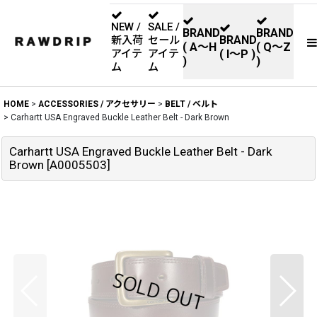
NEW /
SALE /
BRAND
BRAND
BRAND
新入荷
セール
( A〜H
( Q〜Z
アイテ
アイテ
( I〜P )
)
)
ム
ム
HOME
>
ACCESSORIES / アクセサリー
>
BELT / ベルト
>
Carhartt USA Engraved Buckle Leather Belt - Dark Brown
Carhartt USA Engraved Buckle Leather Belt - Dark
Brown
[
A0005503
]