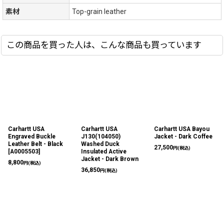
素材
Top-grain leather
この商品を買った人は、こんな商品も買っています
Carhartt USA
Carhartt USA
Carhartt USA Bayou
Engraved Buckle
J130(104050)
Jacket - Dark Coffee
Leather Belt - Black
Washed Duck
27,500
円
(税込)
[
A0005503
]
Insulated Active
Jacket - Dark Brown
8,800
円
(税込)
36,850
円
(税込)