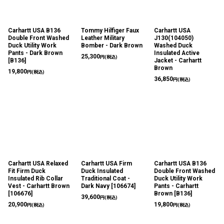
Carhartt USA B136
Tommy Hilfiger Faux
Carhartt USA
Double Front Washed
Leather Military
J130(104050)
Duck Utility Work
Bomber - Dark Brown
Washed Duck
Pants - Dark Brown
Insulated Active
25,300
円
(税込)
[
B136
]
Jacket - Carhartt
Brown
19,800
円
(税込)
36,850
円
(税込)
Carhartt USA Relaxed
Carhartt USA Firm
Carhartt USA B136
Fit Firm Duck
Duck Insulated
Double Front Washed
Insulated Rib Collar
Traditional Coat -
Duck Utility Work
Vest - Carhartt Brown
Dark Navy
[
106674
]
Pants - Carhartt
[
106676
]
Brown
[
B136
]
39,600
円
(税込)
20,900
19,800
円
(税込)
円
(税込)