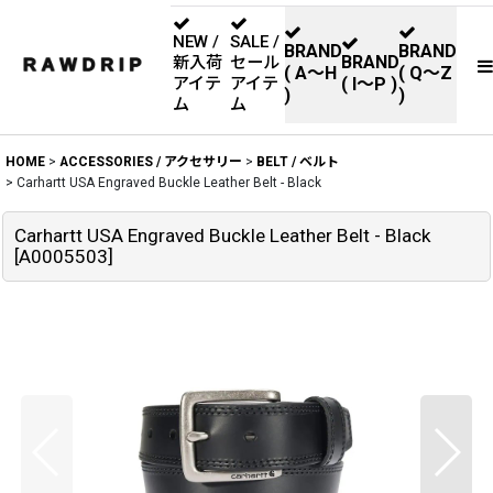
NEW /
SALE /
BRAND
BRAND
BRAND
新入荷
セール
( A〜H
( Q〜Z
アイテ
アイテ
( I〜P )
)
)
ム
ム
HOME
>
ACCESSORIES / アクセサリー
>
BELT / ベルト
>
Carhartt USA Engraved Buckle Leather Belt - Black
Carhartt USA Engraved Buckle Leather Belt - Black
[
A0005503
]