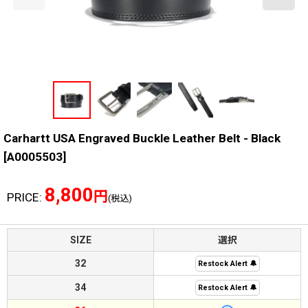
Carhartt USA Engraved Buckle Leather Belt - Black
[
A0005503
]
8,800
円
PRICE
:
(税込)
SIZE
選択
32
Restock Alert 🔔
34
Restock Alert 🔔