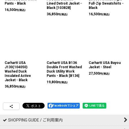
Pants - Black
Lined Detroit Jacket -
Full-Zip Sweatshirts -
Black
[
103828
]
Black
16,500
円
(税込)
36,850
16,500
円
(税込)
円
(税込)
Carhartt USA
Carhartt USA B136
Carhartt USA Bayou
J130(104050)
Double Front Washed
Jacket - Steel
Washed Duck
Duck Utility Work
27,500
円
(税込)
Insulated Active
Pants - Black
[
B136
]
Jacket - Black
19,800
円
(税込)
36,850
円
(税込)
Facebookでシェア
SHOPPING GUIDE / ご利用案内