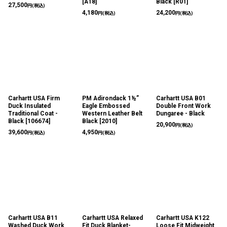
[
A18
]
Black
[
R01
]
27,500
円
(税込)
4,180
24,200
円
(税込)
円
(税込)
Carhartt USA Firm
PM Adirondack 1½”
Carhartt USA B01
Duck Insulated
Eagle Embossed
Double Front Work
Traditional Coat -
Western Leather Belt
Dungaree - Black
Black
[
106674
]
Black
[
2010
]
20,900
円
(税込)
39,600
4,950
円
(税込)
円
(税込)
Carhartt USA B11
Carhartt USA Relaxed
Carhartt USA K122
Washed Duck Work
Fit Duck Blanket-
Loose Fit Midweight