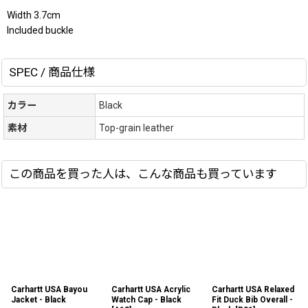
Width 3.7cm
Included buckle
SPEC / 商品仕様
カラー
Black
素材
Top-grain leather
この商品を買った人は、こんな商品も買っています
Carhartt USA Bayou
Carhartt USA Acrylic
Carhartt USA Relaxed
Jacket - Black
Watch Cap - Black
Fit Duck Bib Overall -