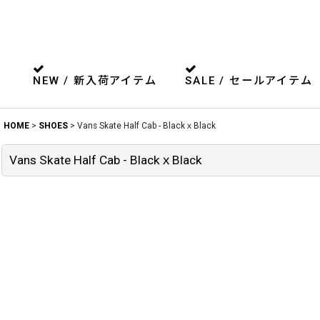
NEW / 新入荷アイテム
SALE / セールアイテム
HOME
>
SHOES
>
Vans Skate Half Cab - BlackｘBlack
Vans Skate Half Cab - BlackｘBlack