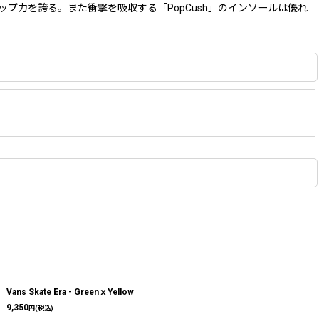
ップ力を誇る。また衝撃を吸収する「PopCush」のインソールは優れ
。
Vans Skate Era - GreenｘYellow
9,350
円
(税込)