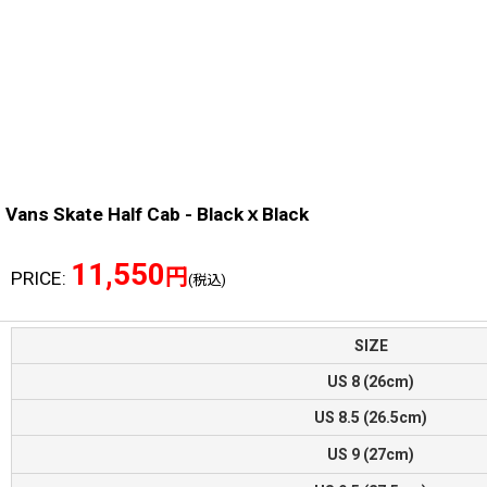
Vans Skate Half Cab - BlackｘBlack
11,550
円
PRICE
:
(税込)
SIZE
US 8 (26cm)
US 8.5 (26.5cm)
US 9 (27cm)