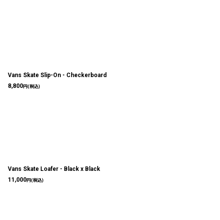
Vans Skate Slip-On - Checkerboard
8,800
円
(税込)
Vans Skate Loafer - Black x Black
11,000
円
(税込)