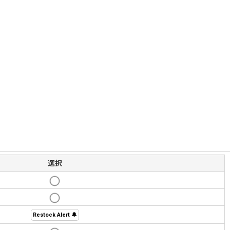
選択
Restock Alert 🔔