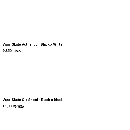
Vans Skate Authentic - Black x White
9,350
円
(税込)
Vans Skate Old Skool - Black x Black
11,000
円
(税込)