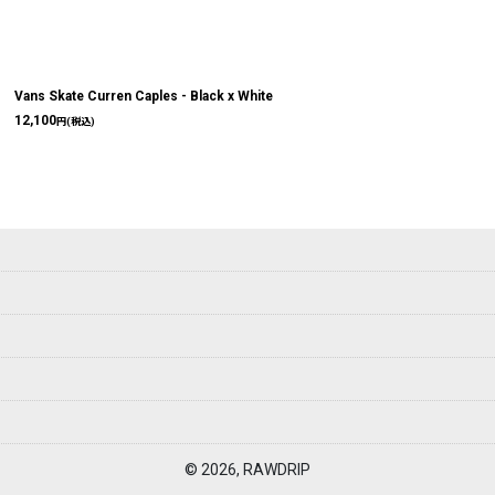
Vans Skate Curren Caples - Black x White
12,100
円
(税込)
© 2026, RAWDRIP