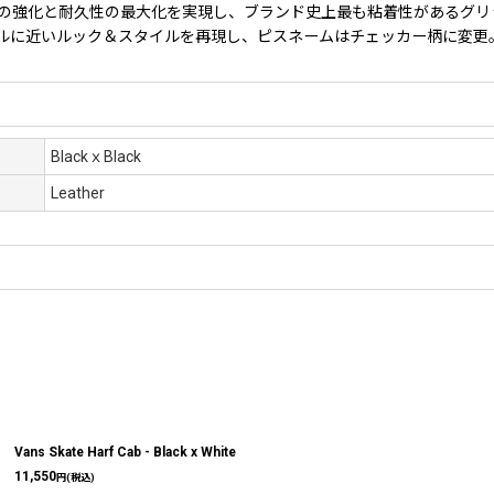
ップ力の強化と耐久性の最大化を実現し、ブランド史上最も粘着性があるグリ
ルに近いルック＆スタイルを再現し、ピスネームはチェッカー柄に変更
BlackｘBlack
Leather
Vans Skate Harf Cab - Black x White
11,550
円
(税込)