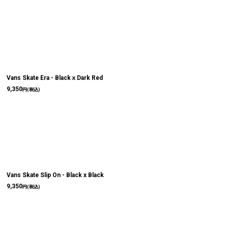
Vans Skate Era - BlackｘDark Red
9,350
円
(税込)
Vans Skate Slip On - Black x Black
9,350
円
(税込)