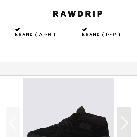
BRAND ( A〜H )
BRAND ( I〜P )