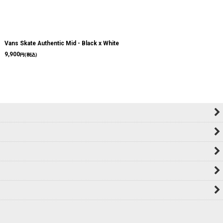
Vans Skate Authentic Mid - Black x White
9,900
円
(税込)