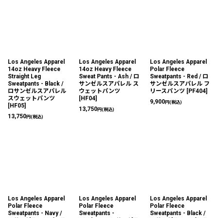
Los Angeles Apparel
Los Angeles Apparel
Los Angeles Apparel
14oz Heavy Fleece
14oz Heavy Fleece
Polar Fleece
Straight Leg
Sweat Pants - Ash / ロ
Sweatpants - Red / ロ
Sweatpants - Black /
サンゼルスアパレル ス
サンゼルスアパレル フ
ロサンゼルスアパレル
ウェットパンツ
リースパンツ
[
PF404
]
スウェットパンツ
[
HF04
]
9,900
円
(税込)
[
HF05
]
13,750
円
(税込)
13,750
円
(税込)
Los Angeles Apparel
Los Angeles Apparel
Los Angeles Apparel
Polar Fleece
Polar Fleece
Polar Fleece
Sweatpants - Navy /
Sweatpants -
Sweatpants - Black /