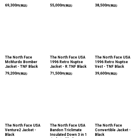
69,300
55,000
38,500
円
(税込)
円
(税込)
円
(税込)
The North Face
The North Face USA
The North Face USA
McMurdo Bomber
1996 Retro Nuptse
1996 Retro Nuptse
Jacket - TNF Black
Jacket - R.TNF Black
Vest - TNF Black
79,200
71,500
39,600
円
(税込)
円
(税込)
円
(税込)
The North Face USA
The North Face USA
The North Face
Venture2 Jacket -
Bandon Triclimate
Convertible Jacket -
Black
Insulated Down 3 in 1
Black