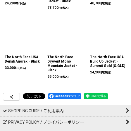
Jacket - Black
24,200
40,700
円
(税込)
円
(税込)
73,700
円
(税込)
The North Face USA
The North Face
The North Face USA
Denali Anorak - Black
Dryvent Mono
Build Up Jacket -
Mountain Jacket -
Summit Gold
[
S.GLD
]
33,000
円
(税込)
Black
24,200
円
(税込)
55,000
円
(税込)
Facebookでシェア
SHOPPING GUIDE / ご利用案内
PRIVACY POLICY / プライバシーポリシー