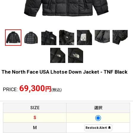
The North Face USA Lhotse Down Jacket - TNF Black
69,300
円
PRICE
:
(税込)
SIZE
選択
S
M
Restock Alert 🔔