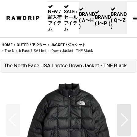
NEW /
SALE /
BRAND
BRAND
BRAND
新入荷
セール
( A〜H
( Q〜Z
アイテ
アイテ
( I〜P )
)
)
ム
ム
HOME
>
OUTER / アウター
>
JACKET / ジャケット
>
The North Face USA Lhotse Down Jacket - TNF Black
The North Face USA Lhotse Down Jacket - TNF Black