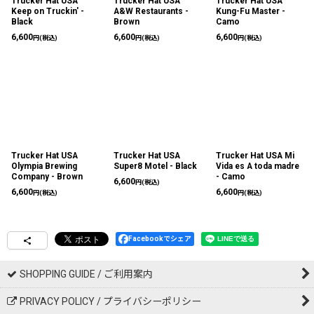
Trucker Hat USA
Trucker Hat USA
Trucker Hat USA
Keep on Truckin' -
A&W Restaurants -
Kung-Fu Master -
Black
Brown
Camo
6,600
6,600
6,600
円
(税込)
円
(税込)
円
(税込)
Trucker Hat USA
Trucker Hat USA
Trucker Hat USA Mi
Olympia Brewing
Super8 Motel - Black
Vida es A toda madre
Company - Brown
- Camo
6,600
円
(税込)
6,600
6,600
円
(税込)
円
(税込)
Facebookでシェア
SHOPPING GUIDE / ご利用案内
PRIVACY POLICY / プライバシーポリシー