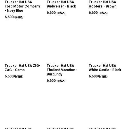
Trucker Hat USA
Trucker Hat USA
Trucker Hat USA
Ford Motor Company
Budweiser - Black
Hooters - Brown
- Navy Blue
6,600
6,600
円
(税込)
円
(税込)
6,600
円
(税込)
Trucker Hat USA ZIG-
Trucker Hat USA
Trucker Hat USA
ZAG - Camo
Thailand Vacation -
White Castle - Black
Burgundy
6,600
6,600
円
(税込)
円
(税込)
6,600
円
(税込)