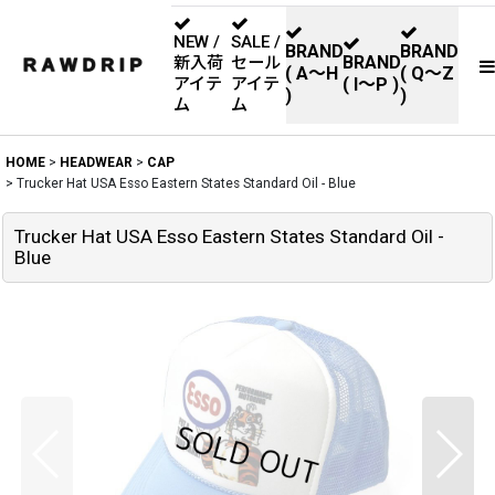
NEW /
SALE /
BRAND
BRAND
BRAND
新入荷
セール
( A〜H
( Q〜Z
アイテ
アイテ
( I〜P )
)
)
ム
ム
HOME
>
HEADWEAR
>
CAP
>
Trucker Hat USA Esso Eastern States Standard Oil - Blue
Trucker Hat USA Esso Eastern States Standard Oil -
Blue