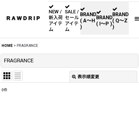
NEW /
SALE /
BRAND
BRAND
BRAND
新入荷
セール
( A〜H
( Q〜Z
アイテ
アイテ
( I〜P )
)
)
ム
ム
HOME
>
FRAGRANCE
FRAGRANCE
表示順変更
閉じる
0
件
表示数
:
並び順
:
絞り込む