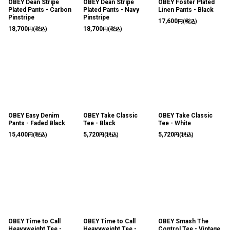
OBEY Dean Stripe
OBEY Dean Stripe
OBEY Foster Plated
Plated Pants - Carbon
Plated Pants - Navy
Linen Pants - Black
Pinstripe
Pinstripe
17,600
円
(税込)
18,700
18,700
円
(税込)
円
(税込)
OBEY Easy Denim
OBEY Take Classic
OBEY Take Classic
Pants - Faded Black
Tee - Black
Tee - White
15,400
5,720
5,720
円
(税込)
円
(税込)
円
(税込)
OBEY Time to Call
OBEY Time to Call
OBEY Smash The
Heavyweight Tee -
Heavyweight Tee -
Control Tee - Vintage