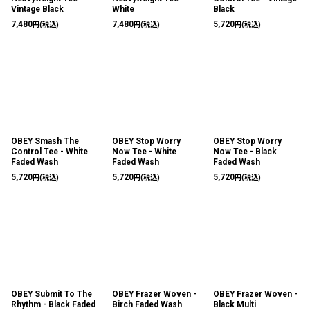
Vintage Black
White
Black
7,480
7,480
5,720
円
(税込)
円
(税込)
円
(税込)
OBEY Smash The
OBEY Stop Worry
OBEY Stop Worry
Control Tee - White
Now Tee - White
Now Tee - Black
Faded Wash
Faded Wash
Faded Wash
5,720
5,720
5,720
円
(税込)
円
(税込)
円
(税込)
OBEY Submit To The
OBEY Frazer Woven -
OBEY Frazer Woven -
Rhythm - Black Faded
Birch Faded Wash
Black Multi