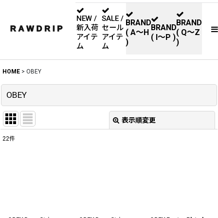
NEW /
SALE /
BRAND
BRAND
BRAND
新入荷
セール
( A〜H
( Q〜Z
アイテ
アイテ
( I〜P )
)
)
ム
ム
HOME
>
OBEY
OBEY
表示順変更
閉じる
22
件
表示数
:
並び順
:
絞り込む