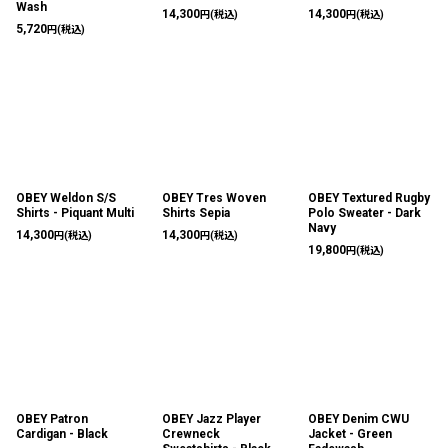
Wash
14,300
14,300
円
(税込)
円
(税込)
5,720
円
(税込)
OBEY Weldon S/S
OBEY Tres Woven
OBEY Textured Rugby
Shirts - Piquant Multi
Shirts Sepia
Polo Sweater - Dark
Navy
14,300
14,300
円
(税込)
円
(税込)
19,800
円
(税込)
OBEY Patron
OBEY Jazz Player
OBEY Denim CWU
Cardigan - Black
Crewneck
Jacket - Green