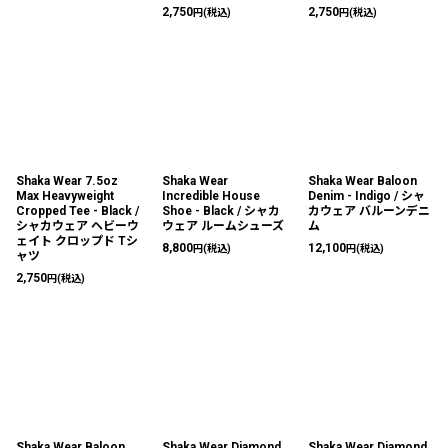
2,750
2,750
円
(税込)
円
(税込)
Shaka Wear 7.5oz
Shaka Wear
Shaka Wear Baloon
Max Heavyweight
Incredible House
Denim - Indigo / シャ
Cropped Tee - Black /
Shoe - Black / シャカ
カウェア バルーンデニ
シャカウェア ヘビーウ
ウェア ルームシューズ
ム
ェイト クロップド Tシ
8,800
12,100
円
(税込)
円
(税込)
ャツ
2,750
円
(税込)
Shaka Wear Baloon
Shaka Wear Diamond
Shaka Wear Diamond