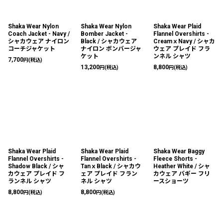
Shaka Wear Nylon
Shaka Wear Nylon
Shaka Wear Plaid
Coach Jacket - Navy /
Bomber Jacket -
Flannel Overshirts -
シャカウェア ナイロン
Black / シャカウェア
CreamｘNavy / シャカ
コーチジャケット
ナイロン ボンバージャ
ウェア プレイド フラ
ケット
ンネル シャツ
7,700
円
(税込)
13,200
8,800
円
(税込)
円
(税込)
Shaka Wear Plaid
Shaka Wear Plaid
Shaka Wear Baggy
Flannel Overshirts -
Flannel Overshirts -
Fleece Shorts -
Shadow Black / シャ
TanｘBlack / シャカウ
Heather White / シャ
カウェア プレイド フ
ェア プレイド フラン
カウェア バギー フリ
ランネル シャツ
ネル シャツ
ースショーツ
8,800
8,800
円
(税込)
円
(税込)