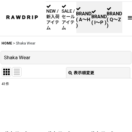
NEW /
SALE /
BRAND
BRAND
BRAND
新入荷
セール
( A〜H
( Q〜Z
アイテ
アイテ
( I〜P )
)
)
ム
ム
HOME
>
Shaka Wear
Shaka Wear
表示順変更
閉じる
41
件
表示数
:
並び順
:
絞り込む