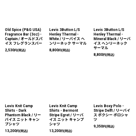
Old Spice (P&G USA)
Levis 3Button L/S
Levis 3Button L/S
Fragrance Bar (3oz) -
Henley Thermal -
Henley Thermal -
Captain / オールドスパ
White / リーバイス ヘ
Mineral Black / リーバ
イス フレグランスバー
ンリーネック サーマル
イス ヘンリーネック
サーマル
2,530
8,800
円
(税込)
円
(税込)
8,800
円
(税込)
Levis Knit Camp
Levis Knit Camp
Levis Boxy Polo -
Shirts - Dark
Shirts - Bermont
Stripe Delft / リーバイ
Phantom Black / リー
Stripe Egret / リーバ
ス ボクシー ポロシャ
バイス ニット キャン
イス ニット キャンプ
ツ
プシャツ
シャツ
9,350
円
(税込)
13,200
13,200
円
(税込)
円
(税込)