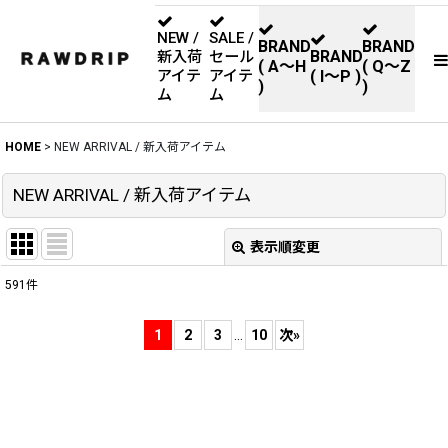
NEW /
SALE /
BRAND
BRAND
BRAND
新入荷
セール
( A〜H
( Q〜Z
アイテ
アイテ
( I〜P )
)
)
ム
ム
HOME
>
NEW ARRIVAL / 新入荷アイテム
NEW ARRIVAL / 新入荷アイテム
表示順変更
閉じる
591
件
表示数
:
1
2
3
...
10
次
»
並び順
:
絞り込む