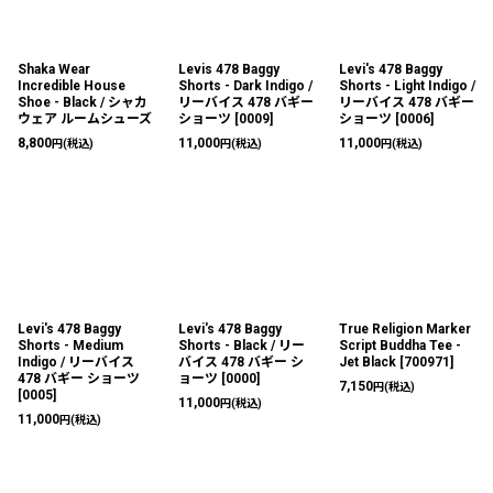
Shaka Wear
Levis 478 Baggy
Levi's 478 Baggy
Incredible House
Shorts - Dark Indigo /
Shorts - Light Indigo /
Shoe - Black / シャカ
リーバイス 478 バギー
リーバイス 478 バギー
ウェア ルームシューズ
ショーツ
[
0009
]
ショーツ
[
0006
]
8,800
11,000
11,000
円
(税込)
円
(税込)
円
(税込)
Levi's 478 Baggy
Levi's 478 Baggy
True Religion Marker
Shorts - Medium
Shorts - Black / リー
Script Buddha Tee -
Indigo / リーバイス
バイス 478 バギー シ
Jet Black
[
700971
]
478 バギー ショーツ
ョーツ
[
0000
]
7,150
円
(税込)
[
0005
]
11,000
円
(税込)
11,000
円
(税込)