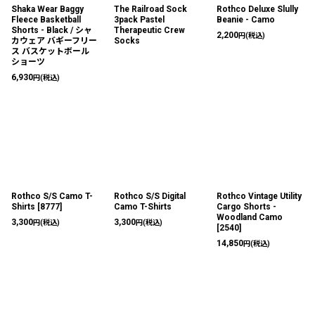
Shaka Wear Baggy
The Railroad Sock
Rothco Deluxe Slully
Fleece Basketball
3pack Pastel
Beanie - Camo
Shorts - Black / シャ
Therapeutic Crew
2,200
円
(税込)
カウェア バギーフリー
Socks
ス バスケットボール
ショーツ
6,930
円
(税込)
Rothco S/S Camo T-
Rothco S/S Digital
Rothco Vintage Utility
Shirts
[
8777
]
Camo T-Shirts
Cargo Shorts -
Woodland Camo
3,300
3,300
円
(税込)
円
(税込)
[
2540
]
14,850
円
(税込)