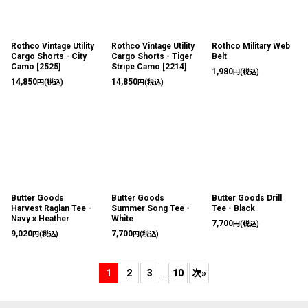
Rothco Vintage Utility
Rothco Vintage Utility
Rothco Military Web
Cargo Shorts - City
Cargo Shorts - Tiger
Belt
Camo
[
2525
]
Stripe Camo
[
2214
]
1,980
円
(税込)
14,850
14,850
円
(税込)
円
(税込)
Butter Goods
Butter Goods
Butter Goods Drill
Harvest Raglan Tee -
Summer Song Tee -
Tee - Black
NavyｘHeather
White
7,700
円
(税込)
9,020
7,700
円
(税込)
円
(税込)
1
2
3
...
10
次
»