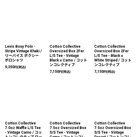
Levis Boxy Polo -
Cotton Collective
Cotton Collective
Stripe Vintage Khaki /
Oversized Box 2Fer
Oversized Box 2Fer
リーバイス ボクシー
L/S Tee - Vintage
L/S Tee - Blackｘ
ポロシャツ
BlackｘCamo / コット
White Striped / コット
ンコレクティブ
ンコレクティブ
9,350
円
(税込)
7,150
7,150
円
(税込)
円
(税込)
Cotton Collective
Cotton Collective
Cotton Collective
7.0oz Waffle L/S Tee
7.5oz Oversized Box
7.5oz Oversized Box
- Vintage Camo / コッ
S/S Tee - Vintage
S/S Tee - Vintage