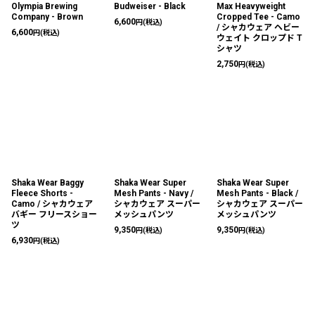
Olympia Brewing
Budweiser - Black
Max Heavyweight
Company - Brown
Cropped Tee - Camo
6,600
円
(税込)
/ シャカウェア ヘビー
6,600
円
(税込)
ウェイト クロップド T
シャツ
2,750
円
(税込)
Shaka Wear Baggy
Shaka Wear Super
Shaka Wear Super
Fleece Shorts -
Mesh Pants - Navy /
Mesh Pants - Black /
Camo / シャカウェア
シャカウェア スーパー
シャカウェア スーパー
バギー フリースショー
メッシュパンツ
メッシュパンツ
ツ
9,350
9,350
円
(税込)
円
(税込)
6,930
円
(税込)