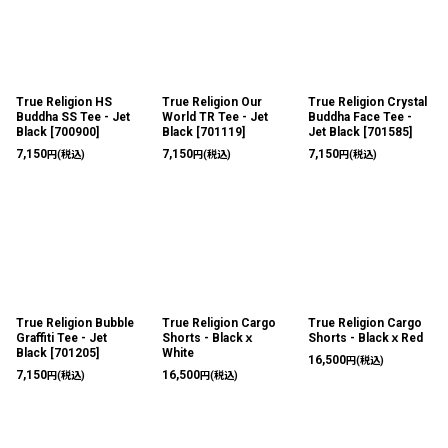
True Religion HS
True Religion Our
True Religion Crystal
Buddha SS Tee - Jet
World TR Tee - Jet
Buddha Face Tee -
Black
[
700900
]
Black
[
701119
]
Jet Black
[
701585
]
7,150
7,150
7,150
円
(税込)
円
(税込)
円
(税込)
True Religion Bubble
True Religion Cargo
True Religion Cargo
Graffiti Tee - Jet
Shorts - Blackｘ
Shorts - BlackｘRed
Black
[
701205
]
White
16,500
円
(税込)
7,150
16,500
円
(税込)
円
(税込)