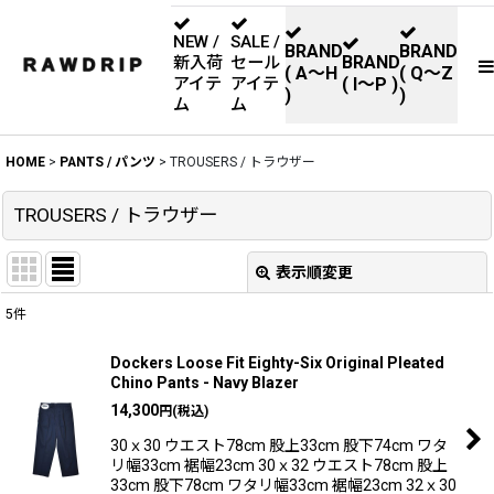
NEW /
SALE /
BRAND
BRAND
BRAND
新入荷
セール
( A〜H
( Q〜Z
アイテ
アイテ
( I〜P )
)
)
ム
ム
HOME
>
PANTS / パンツ
>
TROUSERS / トラウザー
TROUSERS / トラウザー
表示順変更
閉じる
5
件
表示数
:
Dockers Loose Fit Eighty-Six Original Pleated
Chino Pants - Navy Blazer
並び順
:
14,300
円
(税込)
30ｘ30 ウエスト78cm 股上33cm 股下74cm ワタ
リ幅33cm 裾幅23cm 30ｘ32 ウエスト78cm 股上
絞り込む
33cm 股下78cm ワタリ幅33cm 裾幅23cm 32ｘ30